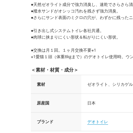
●天然ゼオライト成分で強力消臭し、速乾でさらさら
●撥水サンドがオシッコ汚れを残さず強力消臭。
●さらにサンド表面のミクロの穴が、わずかに残った
●引き出し式システムトイレ各社共通。
●肉球に挟まりにくい形状＆転がりにくい形状。
●交換は月１回。１ヶ月交換不要※1
※1愛猫１頭（体重8kgまで）のデオトイレ使用時。
＜素材・材質・成分＞
素材
ゼオライト、シリカゲル
原産国
日本
ブランド
デオトイレ