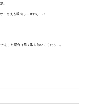
清潔。
ニオイさえも吸着しニオわない！
ウンチをした場合は早く取り除いてください。