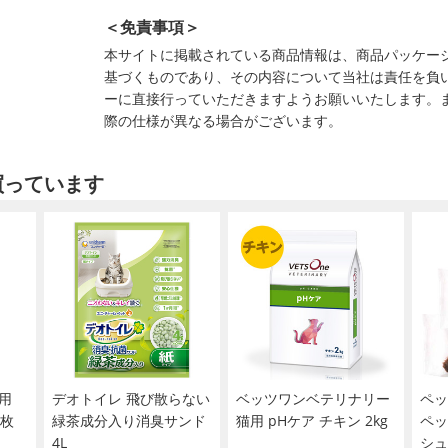
＜免責事項＞
本サイトに掲載されている商品情報は、商品パッケー
基づくものであり、その内容について当社は責任を負
ーに直接行っていただきますようお願いいたします。
際の仕様が異なる場合がございます。
買っています
用
デオトイレ 飛び散らない
ベッツワンベテリナリー
ペッ
6枚
緑茶成分入り消臭サンド
猫用 pHケア チキン 2kg
ペッ
4L
シュ