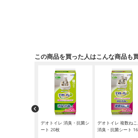
この商品を買った人はこんな商品も
とも清潔トイレ 脱
デオトイレ 消臭・抗菌シ
デオトイレ 複数ねこ
シート 12枚
ート 20枚
消臭・抗菌シート 1