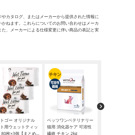
ジやカタログ、またはメーカーから提供された情報に
いかねます。これらについてのお問い合わせはメーカ
また、メーカーによる仕様変更に伴い商品の表記と実
トゴー オリジナル
ベッツワンベテリナリー
デオトイレ ふん
ト用ウェットティッ
猫用 消化器ケア 可溶性
消臭・抗菌サンド
 80枚×3個【まとめ
繊維 チキン 2kg
ラルグリーンの香り