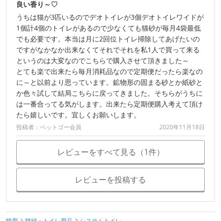
良い香り～♡
うちは猫が3匹いるのでデオトイレが3個デオトイレワイドが
1個計4個のトイレがあるので少なくても猫砂が毎月4袋最低
でも必要です。本当は月に2回位トイレ掃除してあげたいの
ですがなかなか出来なくてそれでそれを私1人で買って来る
というのは大変なのでこちらで購入させて頂きました～
とても楽で出来たら毎月消耗品なので定期便だったら楽なの
に～と以前より思っています。鉱物形の固まる砂とか紙砂と
か色々試して結局こちらに戻ってきました。そちらがうちに
は一番合ってる気がします。出来たら定期便購入考えて頂け
たら嬉しいです。宜しくお願いします。
投稿者：ペットゴー会員
2020年11月18日
レビューをすべて見る（1件）
レビューを投稿する
猫用
猫砂・トイレ用品
システムトイレ