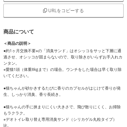
URLをコピーする
商品について
＜商品の説明＞
●約1ヶ月交換不要※の「消臭サンド」はオシッコをサッと下層に通
過させ、オシッコが固まらないので、取り除きがいらずお手入れカ
ンタン。
※愛猫1頭（体重8kgまで）の場合。ウンチをした場合は早く取り除
いてください。
●猫ちゃんが砂かきするたびに香りのカプセルがはじけて香りが発
生、しっかり消臭、香り長続き。
●猫ちゃんの手に挟まりにくい大きさで、飛び散りにくく、お掃除
もラクラク。
※デオトイレ取り替え専用消臭サンド（シリカゲル丸粒タイプ）
比。