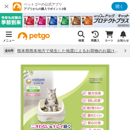
ペットゴーの公式アプリ
開く
アプリからの購入でポイント2倍
メニュー
検索
再購入
カート
お知らせ
熊本県熊本地方で発生した地震によるお荷物のお届け状況について （7/28）
全6件