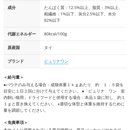
成分
たんぱく質：12.5%以上、脂質：3%以上、
粗繊維：1%以下、灰分2.5%以下、水分
82%以下
代謝エネルギー
80kcal/100g
原産国
タイ
ブランド
ピュリナワン
＜給与量＞
●パウチのみ与える場合：成猫体重１ｋｇあたり 約 １．５袋を
目安に１日２回に分けて与えてください。 ●「ピュリナ ワン 室
内飼い猫用」ドライフードと併用する場合：本品１袋に対し、約１
１ｇと置き換えてください。 ※適切な体型と体重を維持するために
量を調節してください。
＜免責事項＞
本サイトに掲載されている商品情報は、商品パッケージやカタロ