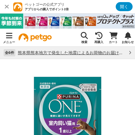
ペットゴーの公式アプリ
開く
アプリからの購入でポイント2倍
メニュー
検索
再購入
カート
お知らせ
熊本県熊本地方で発生した地震によるお荷物のお届け状況について （7/28）
全6件