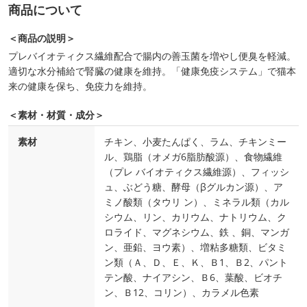
商品について
＜商品の説明＞
プレバイオティクス繊維配合で腸内の善玉菌を増やし便臭を軽減。
適切な水分補給で腎臓の健康を維持。「健康免疫システム」で猫本
来の健康を保ち、免疫力を維持。
＜素材・材質・成分＞
素材
チキン、小麦たんぱく、ラム、チキンミー
ル、鶏脂（オメガ6脂肪酸源）、食物繊維
（プレ バイオティクス繊維源）、フィッシ
ュ、ぶどう糖、酵母（βグルカン源）、ア
ミノ酸類（タウリ ン）、ミネラル類（カル
シウム、リン、カリウム、ナトリウム、ク
ロライド、マグネシウム、鉄 、銅、マンガ
ン、亜鉛、ヨウ素）、増粘多糖類、ビタミ
ン類（Ａ、Ｄ、Ｅ、Ｋ、Ｂ1、Ｂ2、パント
テン酸、ナイアシン、Ｂ6、葉酸、ビオチ
ン、Ｂ12、コリン）、カラメル色素