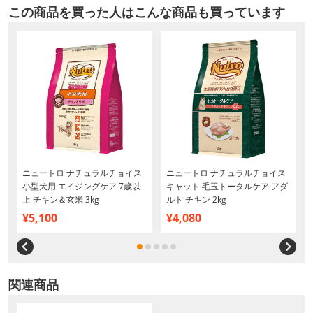
この商品を買った人はこんな商品も買っています
H
ニュートロ ナチュラルチョイス
ニュートロ ナチュラルチョイス
小型犬用 エイジングケア 7歳以
キャット 毛玉トータルケア アダ
上 チキン＆玄米 3kg
ルト チキン 2kg
¥5,100
¥4,080
関連商品