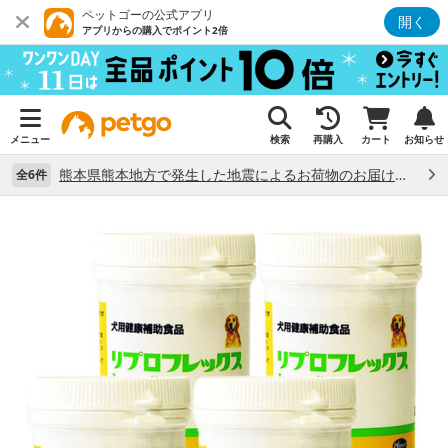
ペットゴーの公式アプリ
開く
アプリからの購入でポイント2倍
メニュー
検索
再購入
カート
お知らせ
熊本県熊本地方で発生した地震によるお荷物のお届け状況について （7/28）
全6件