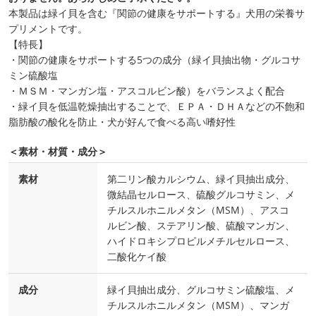
本製品は緑イ貝を含む『関節の健康をサポートする』犬用の栄養サ
プリメントです。
【特長】
・関節の健康をサポートする5つの成分（緑イ貝抽出物・グルコサ
ミン硫酸塩
・ＭＳＭ・マンガン塩・アスコルビン酸）をバランスよく配合
・緑イ貝を低温乾燥抽出することで、ＥＰＡ・ＤＨＡなどの不飽和
脂肪酸の酸化を防止・犬が好んで食べる高い嗜好性
＜素材・材質・成分＞
素材
第二リン酸カルシウム、緑イ貝抽出成分、
微結晶セルロース、硫酸グルコサミン、メ
チルスルホニルメタン（MSM）、アスコ
ルビン酸、ステアリン酸、硫酸マンガン、
ハイドロキシプロピルメチルセルロース、
二酸化ケイ酸
成分
緑イ貝抽出成分、グルコサミン硫酸塩、メ
チルスルホニルメタン（MSM）、マンガ