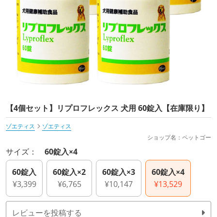
【4個セット】リプロフレックス 犬用 60錠入【在庫限り】
ゾエティス
ゾエティス
ショップ名：ペットゴー
サイズ：
60錠入×4
60錠入
60錠入×2
60錠入×3
60錠入×4
¥3,399
¥6,765
¥10,147
¥13,529
レビューを投稿する