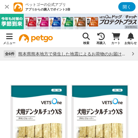
ペットゴーの公式アプリ
開く
アプリからの購入でポイント2倍
メニュー
検索
再購入
カート
お知らせ
熊本県熊本地方で発生した地震によるお荷物のお届け状況について （7/28）
全6件