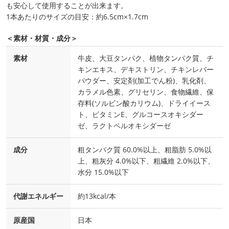
も安心して使用することが出来ます。
1本あたりのサイズの目安：約6.5cm×1.7cm
＜素材・材質・成分＞
素材
牛皮、大豆タンパク、植物タンパク質、チ
キンエキス、デキストリン、チキンレバー
パウダー、安定剤(加工でん粉)、乳化剤、
カラメル色素、グリセリン、食物繊維、保
存料(ソルビン酸カリウム)、ドライイース
ト、ビタミンE、グルコースオキシダー
ゼ、ラクトペルオキシダーゼ
成分
粗タンパク質 60.0%以上、粗脂肪 5.0%以
上、粗灰分 4.0%以下、粗繊維 2.0%以下、
水分 15.0%以下
代謝エネルギー
約13kcal/本
原産国
日本