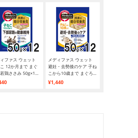
ィファス ウェット
メディファス ウェット
こ 12か月まで まぐ
避妊・去勢後のケア 子ね
若鶏ささみ 50g×12
こから10歳まで まぐろと
まとめ買い】
若鶏ささみ 50g×12袋
440
¥1,440
【まとめ買い】