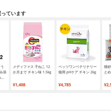
買っています
そう
メディファス 子ねこ 12
ベッツワンベテリナリー
猫砂
み添
か月まで チキン味 1.5kg
猫用 pHケア チキン 2kg
とめ
め買
¥1,408
¥4,785
¥2,