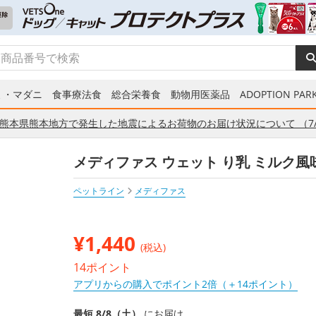
ミ・マダニ
食事療法食
総合栄養食
動物用医薬品
ADOPTION PARK
熊本県熊本地方で発生した地震によるお荷物のお届け状況について （7/
メディファス ウェット り乳 ミルク風味
ペットライン
メディファス
¥
1,440
(税込)
14ポイント
アプリからの購入でポイント2倍（＋14ポイント）
最短 8/8（土）
にお届け