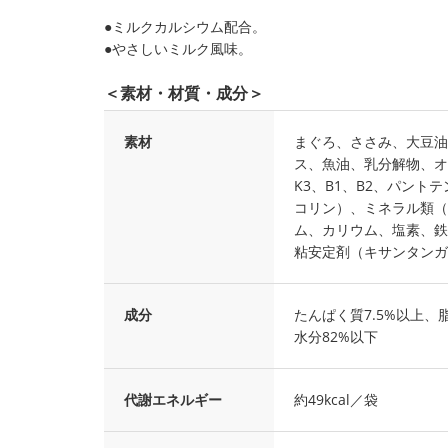
●ミルクカルシウム配合。
●やさしいミルク風味。
＜素材・材質・成分＞
素材
まぐろ、ささみ、大豆油
ス、魚油、乳分解物、オ
K3、B1、B2、パント
コリン）、ミネラル類（
ム、カリウム、塩素、鉄
粘安定剤（キサンタンガ
成分
たんぱく質7.5%以上、脂
水分82%以下
代謝エネルギー
約49kcal／袋