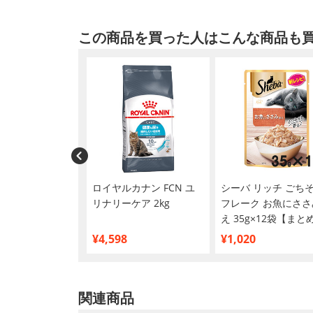
この商品を買った人はこんな商品も
カナン FHN エ
ロイヤルカナン FCN ユ
シーバ リッチ ごち
1+ 400g
リナリーケア 2kg
フレーク お魚にささ
え 35g×12袋【まと
い】
¥4,598
¥1,020
関連商品