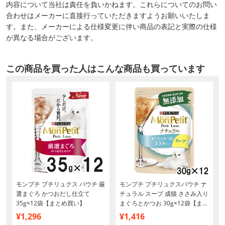
内容について当社は責任を負いかねます。これらについてのお問い
合わせはメーカーに直接行っていただきますようお願いいたしま
す。また、メーカーによる仕様変更に伴い商品の表記と実際の仕様
が異なる場合がございます。
この商品を買った人はこんな商品も買っています
モンプチ プチリュクス パウチ 厳
モンプチ プチリュクスパウチ ナ
袋
選まぐろ かつおだし仕立て
チュラル スープ 成猫 ささみ入り
35g×12袋【まとめ買い】
まぐろとかつお 30g×12袋【まと
め買い】
¥1,296
¥1,416