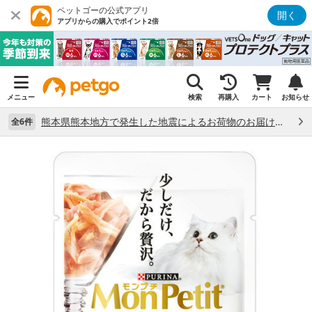
ペットゴーの公式アプリ
開く
アプリからの購入でポイント2倍
メニュー
検索
再購入
カート
お知らせ
熊本県熊本地方で発生した地震によるお荷物のお届け状況について （7/28）
全6件