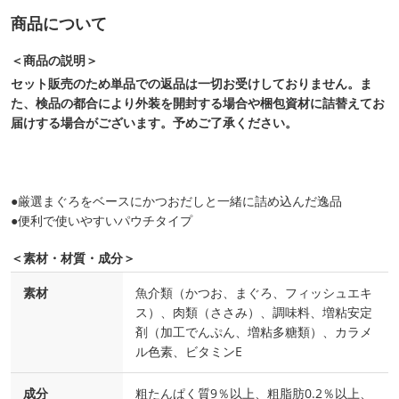
商品について
＜商品の説明＞
セット販売のため単品での返品は一切お受けしておりません。ま
た、検品の都合により外装を開封する場合や梱包資材に詰替えてお
届けする場合がございます。予めご了承ください。
●厳選まぐろをベースにかつおだしと一緒に詰め込んだ逸品
●便利で使いやすいパウチタイプ
＜素材・材質・成分＞
素材
魚介類（かつお、まぐろ、フィッシュエキ
ス）、肉類（ささみ）、調味料、増粘安定
剤（加工でんぷん、増粘多糖類）、カラメ
ル色素、ビタミンE
成分
粗たんぱく質9％以上、粗脂肪0.2％以上、