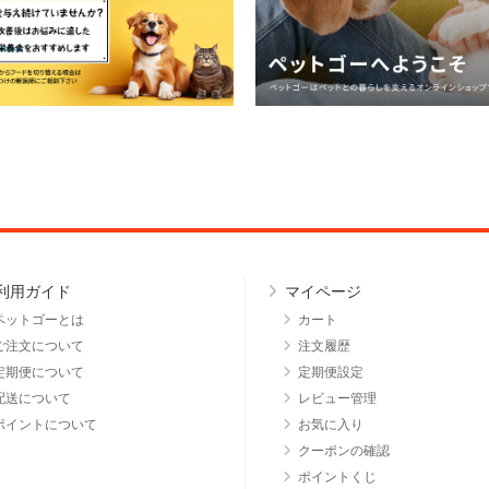
利用ガイド
マイページ
ペットゴーとは
カート
ご注文について
注文履歴
定期便について
定期便設定
配送について
レビュー管理
ポイントについて
お気に入り
クーポンの確認
ポイントくじ