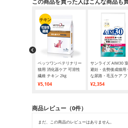
この商品を買った人はこんな商品も
カナン FHN イ
ベッツワンベテリナリー
サンライズ AIM30 
ロングヘアー 2kg
猫用 消化器ケア 可溶性
避妊・去勢後成猫用 
繊維 チキン 2kg
な尿路・毛玉ケア フ
シュ 1.2kg
¥5,104
¥2,354
商品レビュー（0件）
まだ、この商品のレビューはありません。