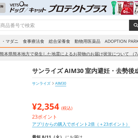
ミ・マダニ
食事療法食
総合栄養食
動物用医薬品
ADOPTION PARK
熊本県熊本地方で発生した地震によるお荷物のお届け状況について （7/
サンライズ AIM30 室内避妊・去勢後
サンライズ
AIM30
¥
2,354
(税込)
23ポイント
アプリからの購入でポイント2倍（＋23ポイント）
最短 8/11（火）
にお届け