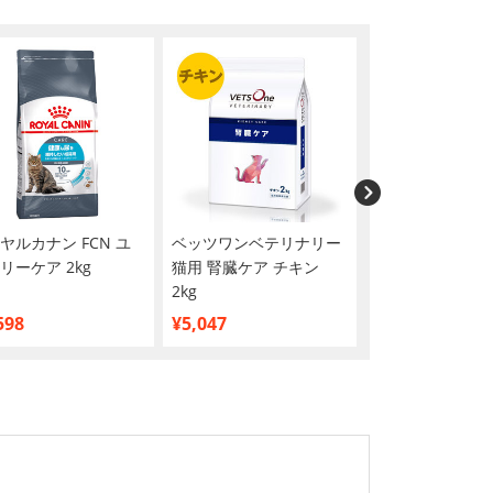
ヤルカナン FCN ユ
ベッツワンベテリナリー
モンプチ クリス
リーケア 2kg
猫用 腎臓ケア チキン
ス バラエティー
2kg
総合栄養食 贅沢
126g
598
¥5,047
¥862