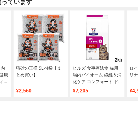
買っています
室内
猫砂の王様 5L×4袋【ま
ヒルズ 食事療法食 猫用
ロイ
健康
とめ買い】
腸内バイオーム 繊維＆消
リナ
ィッ
化ケア コンフォート ド
ライ 2kg
¥2,560
¥7,205
¥4,