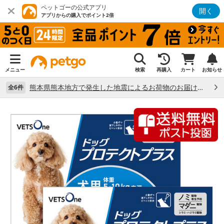
ペットゴーの公式アプリ
開く
アプリからの購入でポイント2倍
メニュー
検索
再購入
カート
お知らせ
熊本県熊本地方で発生した地震によるお荷物のお届け状況について （7/28）
全6件