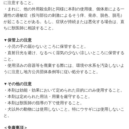
に注意すること。
・まれに、他の外用殺虫剤と同様に本剤の使用後、個体差による一
過性の過敏症（投与部位の刺激によるそう痒、発赤、脱色、脱毛）
が起こることがある。もし、症状が持続または悪化する場合は、直
ちに獣医師に相談すること。
▼保管上の注意
・小児の手の届かないところに保管すること。
・直射日光を避け、なるべく湿気の少ない涼しいところに保管する
こと。
・使用済みの容器等を廃棄する際には、環境や水系を汚染しないよ
うに注意し地方公共団体条例等に従い処分すること。
▼その他の注意
・本剤は効能・効果において定められた目的にのみ使用すること。
・本剤は定められた用法・用量を厳守すること。
・本剤は獣医師の指導の下で使用すること。
・犬以外の動物には使用しないこと。特にウサギには使用しないこ
と。
＜免責事項＞