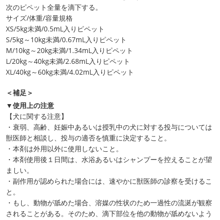
次のピペット全量を滴下する。
サイズ/体重/容量規格
XS/5kg未満/0.5mL入りピペット
S/5kg～10kg未満/0.67mL入りピペット
M/10kg～20kg未満/1.34mL入りピペット
L/20kg～40kg未満/2.68mL入りピペット
XL/40kg～60kg未満/4.02mL入りピペット
＜補足＞
▼使用上の注意
【犬に関する注意】
・衰弱、高齢、妊娠中あるいは授乳中の犬に対する投与については
獣医師と相談し、投与の適否を慎重に決定すること。
・本剤は外用以外に使用しないこと。
・本剤使用後１日間は、水浴あるいはシャンプーを控えることが望
ましい。
・副作用が認められた場合には、速やかに獣医師の診察を受けるこ
と。
・もし、動物が舐めた場合、溶媒の性状のため一過性の流涎が観察
されることがある。そのため、滴下部位を他の動物が舐めないよう