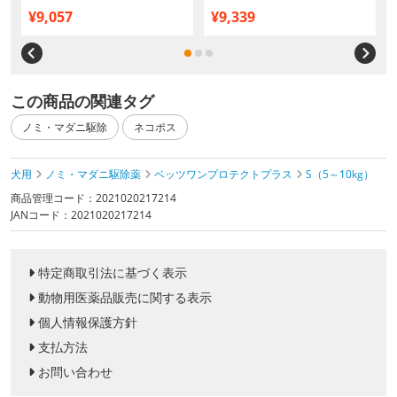
医薬品）
¥9,057
¥9,339
この商品の関連タグ
ノミ・マダニ駆除
ネコポス
犬用
ノミ・マダニ駆除薬
ベッツワンプロテクトプラス
S（5～10kg）
商品管理コード：2021020217214
JANコード：2021020217214
特定商取引法に基づく表示
動物用医薬品販売に関する表示
個人情報保護方針
支払方法
お問い合わせ