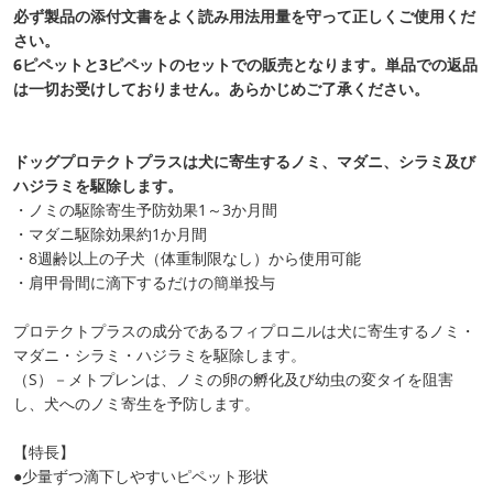
必ず製品の添付文書をよく読み用法用量を守って正しくご使用くだ
さい。
6ピペットと3ピペットのセットでの販売となります。単品での返品
は一切お受けしておりません。あらかじめご了承ください。
ドッグプロテクトプラスは犬に寄生するノミ、マダニ、シラミ及び
ハジラミを駆除します。
・ノミの駆除寄生予防効果1～3か月間
・マダニ駆除効果約1か月間
・8週齢以上の子犬（体重制限なし）から使用可能
・肩甲骨間に滴下するだけの簡単投与
プロテクトプラスの成分であるフィプロニルは犬に寄生するノミ・
マダニ・シラミ・ハジラミを駆除します。
（S）－メトプレンは、ノミの卵の孵化及び幼虫の変タイを阻害
し、犬へのノミ寄生を予防します。
【特長】
●少量ずつ滴下しやすいピペット形状