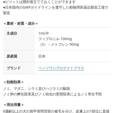
●ピペットは開封後立てておくことができます
●日本国内のGMPガイドラインを遵守した動物用医薬品製造工場で
製造
＜素材・材質・成分＞
主成分
1mL中
フィプロニル 100mg
（S）－メトプレン 90mg
原産国
日本
ブランド
ベッツワンプロテクトプラス
＜効能効果＞
ノミ、マダニ、シラミ及びハジラミの駆除
ノミ卵の孵化阻害及びノミ幼虫の変態阻害によるノミ寄生予防
＜用法用量＞
8週齢以上の犬の肩甲骨間背部の被毛を分け、皮膚上の1部位に直接