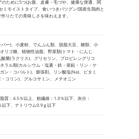
のために5つ(お腹、皮膚・毛づや、健康な便通、関
セミモイストタイプ、食いつきバツグン!国産生鶏肉と
ので作りたての美味しさを味わえます。
レバー)、小麦粉、でんぷん類、脱脂大豆、糖類、小
オリゴ糖、植物性油脂、野菜類(トマト・にんじ
乳酸菌(ラクリス)、グリセリン、プロピレングリコ
ネラル類(カルシウム・塩素・鉄・亜鉛・リン・ケ
ガン・コバルト)、膨張剤、リン酸塩(Na)、ビタミ
D・E・コリン)、グルコサミン、メチオニン
、脂質：4.5％以上、粗繊維：1.0％以下、灰分：
0％以下、ナトリウム0.9ｇ以下