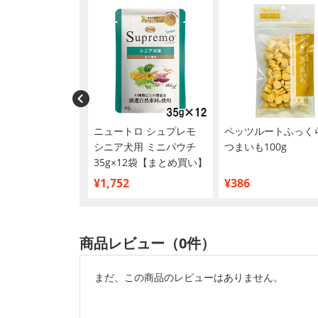
ウェア 女の子用
ニュートロ シュプレモ
ペッツルートふっく
中型犬用 34枚
シニア犬用 ミニパウチ
つまいも100g
35g×12袋【まとめ買い】
¥1,752
¥386
商品レビュー（0件）
まだ、この商品のレビューはありません。