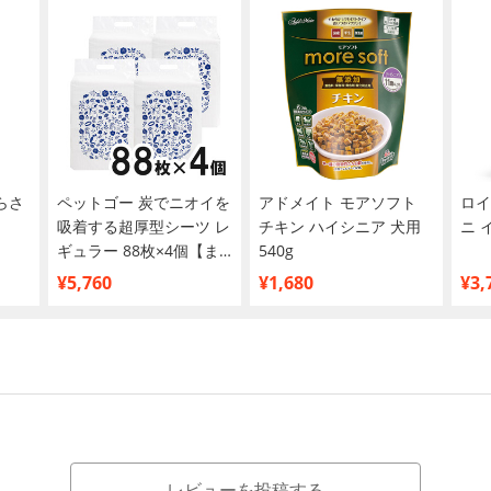
らさ
ペットゴー 炭でニオイを
アドメイト モアソフト
ロイ
吸着する超厚型シーツ レ
チキン ハイシニア 犬用
ニ 
ギュラー 88枚×4個【ま
540g
とめ買い】
¥5,760
¥1,680
¥3,
レビューを投稿する