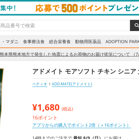
ミ・マダニ
食事療法食
総合栄養食
動物用医薬品
ADOPTION PARK
熊本県熊本地方で発生した地震によるお荷物のお届け状況について （7/
アドメイト モアソフト チキン シニア 犬
ペティオ
ADD.MATE(アドメイト)
¥
1,680
(税込)
16ポイント
アプリからの購入でポイント2倍（＋16ポイント）
14時までのご注文で
最短 8/9（日）
にお届け