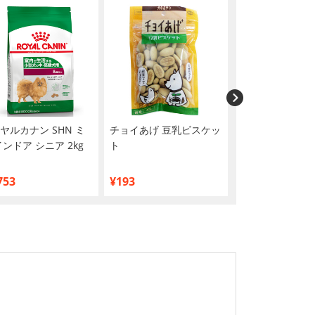
ヤルカナン SHN ミ
チョイあげ 豆乳ビスケッ
ペットゴー オリ
インドア シニア 2kg
ト
ペット用ウェッ
シュ 80枚×3個
買い】
753
¥193
¥390