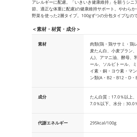
アレルギーに配慮。「いきいき健康維持」を願うシニア
節、適正な体重に配慮)の健康維持サポート。やわらか
野菜を使った2層タイプ。100gずつの分包タイプな
＜素材・材質・成分＞
素材
肉類(鶏・鶏ササミ・鶏
麦たん白、小麦ブラン、
ん)、アマニ油、酵母、
ール、ソルビトール、ミ
イ素・銅・ヨウ素・マン
ン類(A・B2・B12・
成分
たん白質：17.0％以上
7.0％以下、水分：30.
代謝エネルギー
295kcal/100g