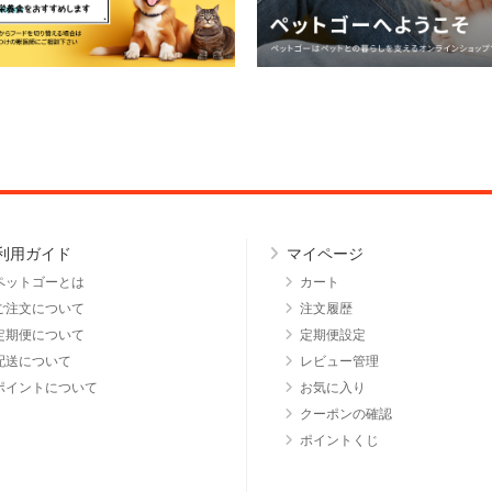
利用ガイド
マイページ
ペットゴーとは
カート
ご注文について
注文履歴
定期便について
定期便設定
配送について
レビュー管理
ポイントについて
お気に入り
クーポンの確認
ポイントくじ