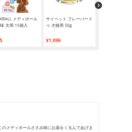
DIBALL メディボール
サイペット フレーバード
おくすりちょーだ
味 犬用 15個入
ゥ 犬猫用 50g
ーブタイプ 130g
5
¥1,096
¥1,966
このメディボールささみ味にお薬をくるんであげま