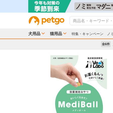
犬用品
猫用品
特集・キャンペーン
ノ
全6件