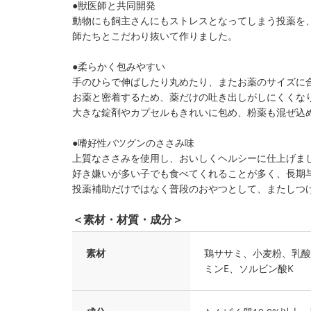
●獣医師と共同開発
動物にも飼主さんにもストレスとなってしまう投薬を
師たちとこだわり抜いて作りました。
●柔らかく包みやすい
手のひらで伸ばしたり丸めたり、またお薬のサイズに
お薬と密着するため、薬だけの吐き出しがしにくくな
大きな錠剤やカプセルもきれいに包め、粉薬も混ぜ込
●嗜好性バツグンのささみ味
上質なささみを使用し、おいしくヘルシーに仕上げま
好き嫌いが多い子でも食べてくれることが多く、長期
投薬補助だけではなく普段のおやつとして、またしつ
＜素材・材質・成分＞
素材
鶏ササミ、小麦粉、乳酸
ミンE、ソルビン酸K