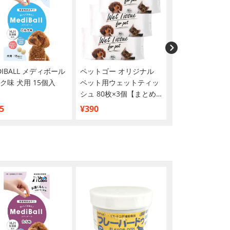
DIBALL メディボール
ペットゴー オリジナル
MEDIBALL メ
ク味 犬用 15個入
ペット用ウェットティッ
レバー味 犬用 1
シュ 80枚×3個【まとめ
買い】
5
¥390
¥825