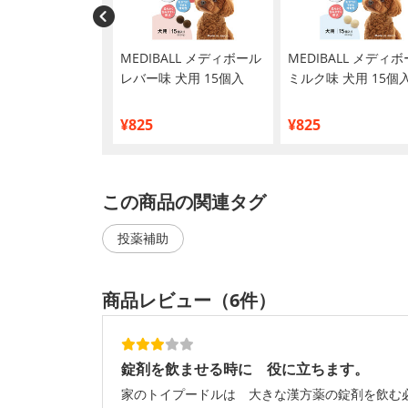
ット】MediJam
MEDIBALL メディボール
MEDIBALL メディ
ャム チーズ 犬
レバー味 犬用 15個入
ミルク味 犬用 15個
8本
¥825
¥825
この商品の関連タグ
投薬補助
商品レビュー（6件）
錠剤を飲ませる時に 役に立ちます。
家のトイプードルは 大きな漢方薬の錠剤を飲む