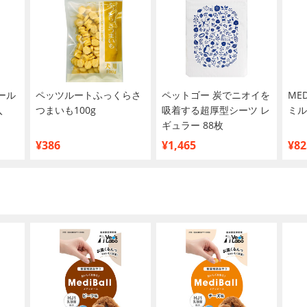
ボール
ペッツルートふっくらさ
ペットゴー 炭でニオイを
ME
入
つまいも100g
吸着する超厚型シーツ レ
ミル
ギュラー 88枚
¥386
¥1,465
¥82