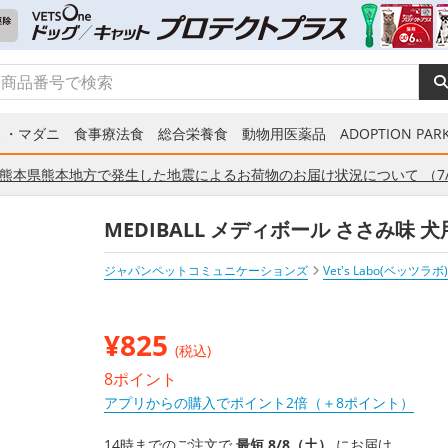
ミ・マダニ
食事療法食
総合栄養食
動物用医薬品
ADOPTION PARK
熊本県熊本地方で発生した地震によるお荷物のお届け状況について （7/
MEDIBALL メディボール ささみ味 犬
ジャパンペットコミュニケーションズ
Vet's Labo(ベッツラボ)
¥
825
(税込)
8ポイント
アプリからの購入でポイント2倍（＋8ポイント）
14時までのご注文で
最短 8/8（土）
にお届け