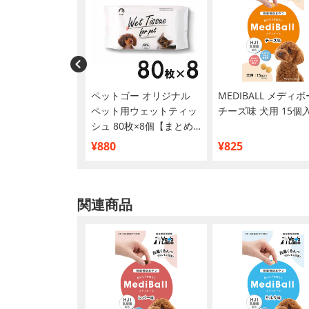
犬用 ちゅ～るご
ペットゴー オリジナル
MEDIBALL メディ
とりささみバラエテ
ペット用ウェットティッ
チーズ味 犬用 15個
×20本入り
シュ 80枚×8個【まとめ
買い】
¥880
¥825
関連商品