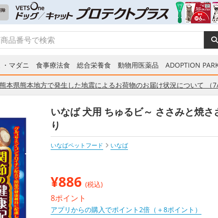
ミ・マダニ
食事療法食
総合栄養食
動物用医薬品
ADOPTION PARK
熊本県熊本地方で発生した地震によるお荷物のお届け状況について （7/
いなば 犬用 ちゅるビ～ ささみと焼さ
り
いなばペットフード
いなば
¥
886
(税込)
8ポイント
アプリからの購入でポイント2倍（＋8ポイント）