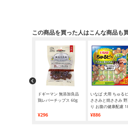
この商品を買った人はこんな商品も
 ライト 50g
ドギーマン 無添加良品
いなば 犬用 ちゅる
鶏レバーチップス 60g
ささみと焼ささみ 野
り お腹の健康配慮 1
入り
¥296
¥886