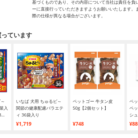
基づくものであり、その内容について当社は責任を負
ーに直接行っていただきますようお願いいたします。
際の仕様が異なる場合がございます。
買っています
ビ～
いなば 犬用 ちゅるビ～
ペットゴー 牛タン皮
ペッ
菜入
関節の健康配慮バラエテ
50g【2個セット】
ペッ
8袋
ィ 36袋入り
シュ
買い
¥1,719
¥748
¥88