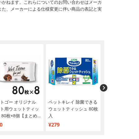
いかねます。これらについてのお問い合わせはメーカ
また、メーカーによる仕様変更に伴い商品の表記と実
トゴー オリジナル
ペットキレイ 除菌できる
アニウェル 瞳き
ト用ウェットティッ
ウェットティッシュ 80枚
ーロ 75g
 80枚×8個【まとめ
入
】
0
¥279
¥490