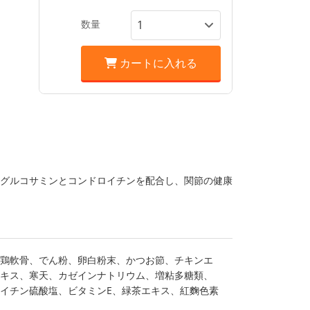
数量
カートに入れる
。グルコサミンとコンドロイチンを配合し、関節の健康
鶏軟骨、でん粉、卵白粉末、かつお節、チキンエ
キス、寒天、カゼインナトリウム、増粘多糖類、
イチン硫酸塩、ビタミンE、緑茶エキス、紅麴色素