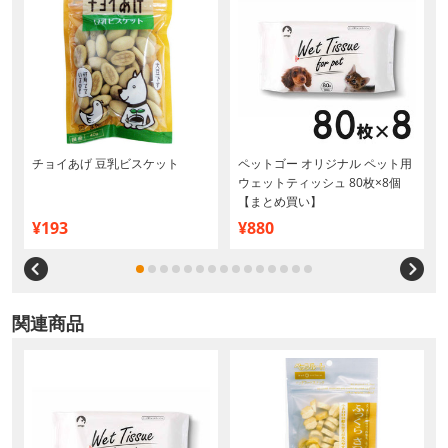
イ
チョイあげ 豆乳ビスケット
ペットゴー オリジナル ペット用
ラ
ウェットティッシュ 80枚×8個
【まとめ買い】
¥193
¥880
関連商品