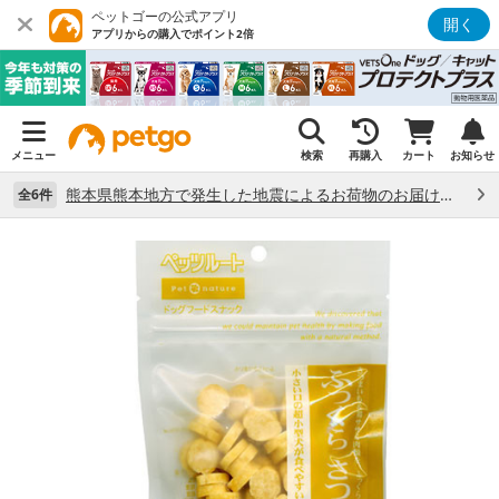
ペットゴーの公式アプリ
開く
アプリからの購入でポイント2倍
メニュー
検索
再購入
カート
お知らせ
熊本県熊本地方で発生した地震によるお荷物のお届け状況について （7/28）
全6件