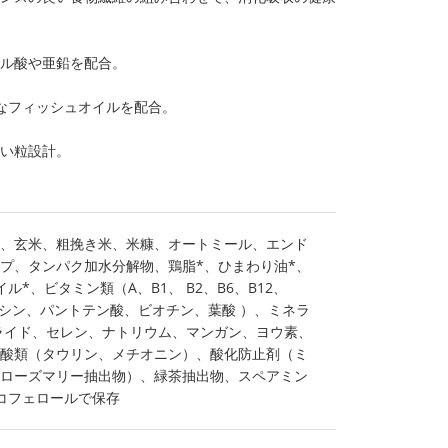
ール酸や亜鉛を配合。
なフィッシュオイルを配合。
さい粒設計。
、玄米、粗挽き米、米糠、オートミール、エンド
プ、タンパク加水分解物、鶏脂*、ひまわり油*、
ル*、ビタミン類（A、B1、 B2、B6、B12、
アシン、パントテン酸、ビオチン、葉酸 ）、ミネラ
ライド、セレン、ナトリウム、マンガン、ヨウ素、
酸類（タウリン、メチオニン）、酸化防止剤（ミ
ローズマリー抽出物）、緑茶抽出物、スペアミン
コフェロールで保存