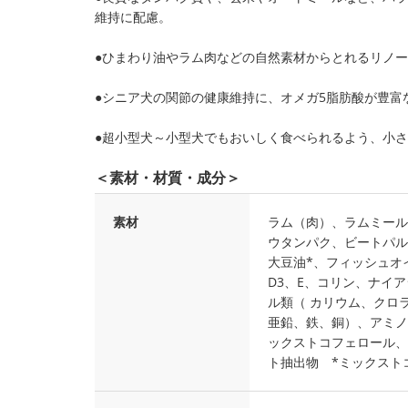
維持に配慮。
●ひまわり油やラム肉などの自然素材からとれるリノ
●シニア犬の関節の健康維持に、オメガ5脂肪酸が豊富
●超小型犬～小型犬でもおいしく食べられるよう、小
＜素材・材質・成分＞
素材
ラム（肉）、ラムミール
ウタンパク、ビートパル
大豆油*、フィッシュオイ
D3、E、コリン、ナイ
ル類（ カリウム、クロ
亜鉛、鉄、銅）、アミノ
ックストコフェロール、
ト抽出物 *ミックスト