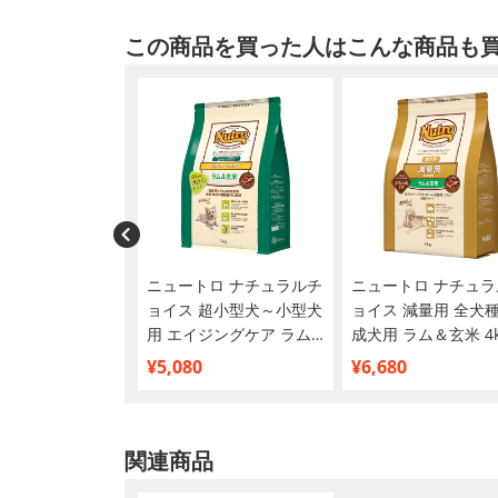
この商品を買った人はこんな商品も
サンオチック
ニュートロ ナチュラルチ
ニュートロ ナチュラ
ョイス 超小型犬～小型犬
ョイス 減量用 全犬
用 エイジングケア ラム
成犬用 ラム＆玄米 4k
＆玄米 3kg
¥5,080
¥6,680
関連商品