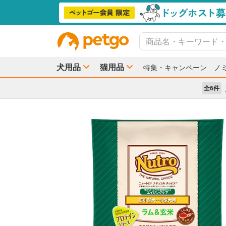
犬用品
猫用品
特集・キャンペーン
ノ
全6件