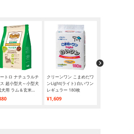
ートロ ナチュラルチ
クリーンワン こまめだワ
オーラティーン 
ス 超小型犬～小型犬
ンLight(ライト) 白いワン
ジェル 犬猫用 28
成犬用 ラム＆玄米
レギュラー 180枚
880
¥1,609
¥2,427