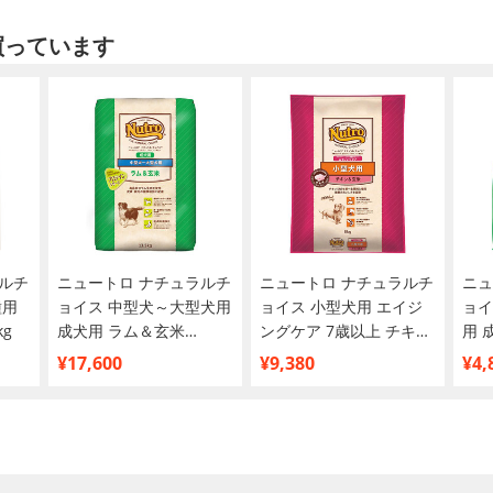
買っています
ルチ
ニュートロ ナチュラルチ
ニュートロ ナチュラルチ
ニュ
種用
ョイス 中型犬～大型犬用
ョイス 小型犬用 エイジ
ョイ
g
成犬用 ラム＆玄米
ングケア 7歳以上 チキン
用 
13.5kg
＆玄米 6kg
3kg
¥17,600
¥9,380
¥4,