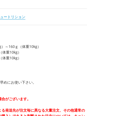
ュートリション
）～160ｇ（体重10kg）
（体重10kg）
（体重10kg）
お早めにお使い下さい。
場合がございます。
よる発送先が注文毎に異なる大量注文、その他通常の
の購入）であると判断された注文については、キャン