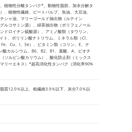
、植物性分離タンパク*、動物性脂肪、加水分解タ
）、植物性繊維、ビートパルプ、魚油、大豆油、
チシャ油、マリーゴールド抽出物（ルテイン
グルコサミン源）、緑茶抽出物（ポリフェノール
ンドロイチン硫酸源）、アミノ酸類（タウリン、
ライト、ポリリン酸ナトリウム、ミネラル類（Cl、
、Fe、Cu、I、Se）、ビタミン類（コリン、E、ナ
酸カルシウム、B6、B2、B1、葉酸、A、ビオチ
存料（ソルビン酸カリウム）、酸化防止剤（ミックス
マリーエキス）*超高消化性タンパク（消化率90%
脂質12.0％以上、粗繊維3.9％以下、灰分7.0％以