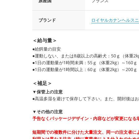
原産国
フランス
ブランド
ロイヤルカナンヘルスニ
＜給与量＞
●給餌量の目安
●運動しない、または8歳以上の高齢犬：50ｇ（体重2kg
●1日の運動量が1時間未満：55ｇ（体重2kg）～160ｇ
●1日の運動量が1時間以上：60ｇ（体重2kg）～200ｇ
＜補足＞
▼保管上の注意
●高温多湿を避けて保存して下さい。また、開封後は
▼その他の注意
予告なくパッケージデザイン・内容などが変更になる
短期間での複数件に分けた大量注文、同一の注文者に
利用とは異なる注文（特に事業者による仕入れのため