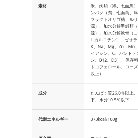
素材
米、肉類（鶏、七面鳥）
ンパク（鶏、七面鳥、豚
フラクトオリゴ糖、ルリ
源）、加水分解甲殻類（
源）、加水分解軟骨（コ
L-カルニチン）、ゼオ
K、Na、Mg、Zn、Mn
イアシン、C、パントテン
ン、B12、D3）、保
トコフェロール、ローズ
以上）
成分
たんぱく質26.0％以上、
下、水分10.5％以下
代謝エネルギー
373kcal/100g