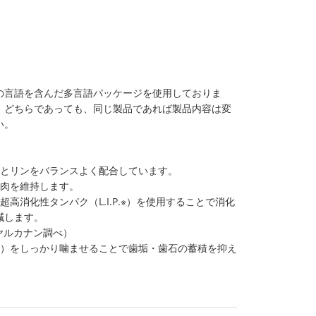
の言語を含んだ多言語パッケージを使用しておりま
、どちらであっても、同じ製品であれば製品内容は変
い。
ムとリンをバランスよく配合しています。
筋肉を維持します。
高消化性タンパク（L.I.P.※）を使用することで消化
減します。
イヤルカナン調べ）
粒）をしっかり噛ませることで歯垢・歯石の蓄積を抑え