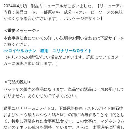
2024年4月頃、製品リニューアルがございました。【リニューアル
内容：製品コード、一部原材料・成分（※グレービーソースの色味
が淡くなる場合がございます）、パッケージデザイン】
＜重要メッセージ＞
本食事療法食についての詳しい説明やお問い合わせは下記サイトを
ご覧ください。
>>ロイヤルカナン 猫用 ユリナリーS/Oライト
（※リンク先の情報が古い場合がございます。詳細についてはメー
カーに確認お願い致します。）
＜商品の説明＞
セットでの販売の商品になります。単品での返品は一切お受けして
おりません。あらかじめご了承ください。
猫用ユリナリーS/Oライトは、下部尿路疾患（ストルバイト結石症
およびシュウ酸カルシウム結石症）の猫に給与することを目的とし
て、特別に調製された食事療法食です。この食事は、マグネシウム
などのミネラル成分を調整しています。さらに、体重過多に配慮し