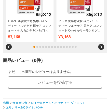
尿
ヒルズ 食事療法食 猫用 c/d シー
ヒルズ 食事療法食 猫用 c/d シー
ディー マルチケア 尿ケア コンフ
ディー マルチケア 尿ケア コンフ
と
ォート やわらかチキン＆グレイ
ォート やわらかサーモン＆グレ
ビーソース パウチ 85g×12
イビーソース パウチ 85g×12
¥3,168
¥3,168
商品レビュー（0件）
まだ、この商品のレビューはありません。
レビューを投稿する
猫用
食事療法食
ロイヤルカナンベテリナリー･ダイエット
ユリナリーS/Oライトパウチ