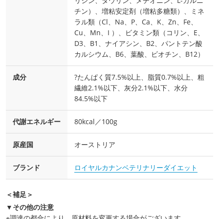
リシン、タウリン、メチオニン、L‐カルニ
チン）、増粘安定剤（増粘多糖類）、ミネ
ラル類（Cl、Na、P、Ca、K、Zn、Fe、
Cu、Mn、I ）、ビタミン類（コリン、E、
D3、B1、ナイアシン、B2、パントテン酸
カルシウム、B6、葉酸、ビオチン、B12）
成分
?たんぱく質7.5%以上、脂質0.7%以上、粗
繊維2.1%以下、灰分2.1%以下、水分
84.5%以下
代謝エネルギー
80kcal／100g
原産国
オーストリア
ブランド
ロイヤルカナンベテリナリーダイエット
＜補足＞
▼その他の注意
※調達の都合により、原材料を変更する場合がございます。