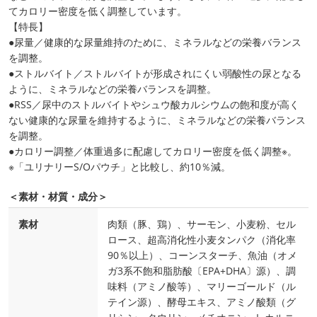
てカロリー密度を低く調整しています。
【特長】
●尿量／健康的な尿量維持のために、ミネラルなどの栄養バランス
を調整。
●ストルバイト／ストルバイトが形成されにくい弱酸性の尿となる
ように、ミネラルなどの栄養バランスを調整。
●RSS／尿中のストルバイトやシュウ酸カルシウムの飽和度が高く
ない健康的な尿量を維持するように、ミネラルなどの栄養バランス
を調整。
●カロリー調整／体重過多に配慮してカロリー密度を低く調整※。
※「ユリナリーS/Oパウチ」と比較し、約10％減。
＜素材・材質・成分＞
素材
肉類（豚、鶏）、サーモン、小麦粉、セル
ロース、超高消化性小麦タンパク（消化率
90％以上）、コーンスターチ、魚油（オメ
ガ3系不飽和脂肪酸〔EPA+DHA〕源）、調
味料（アミノ酸等）、マリーゴールド（ル
テイン源）、酵母エキス、アミノ酸類（グ