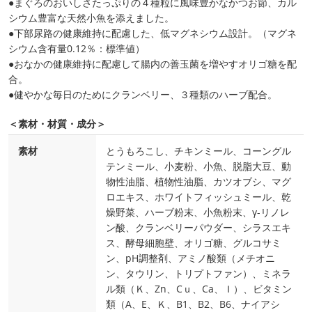
●まぐろのおいしさたっぷりの４種粒に風味豊かなかつお節、カル
シウム豊富な天然小魚を添えました。
●下部尿路の健康維持に配慮した、低マグネシウム設計。（マグネ
シウム含有量0.12％：標準値）
●おなかの健康維持に配慮して腸内の善玉菌を増やすオリゴ糖を配
合。
●健やかな毎日のためにクランベリー、３種類のハーブ配合。
＜素材・材質・成分＞
素材
とうもろこし、チキンミール、コーングル
テンミール、小麦粉、小魚、脱脂大豆、動
物性油脂、植物性油脂、カツオブシ、マグ
ロエキス、ホワイトフィッシュミール、乾
燥野菜、ハーブ粉末、小魚粉末、γ-リノレ
ン酸、クランベリーパウダー、シラスエキ
ス、酵母細胞壁、オリゴ糖、グルコサミ
ン、pH調整剤、アミノ酸類（メチオニ
ン、タウリン、トリプトファン）、ミネラ
ル類（Ｋ、Zn、Cｕ、Ca、Ｉ）、ビタミン
類（A、E、Ｋ、B1、B2、B6、ナイアシ