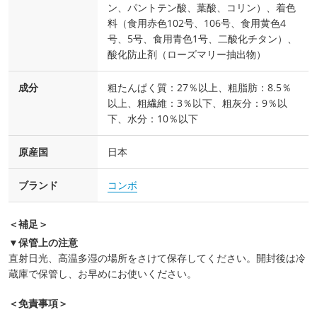
ン、パントテン酸、葉酸、コリン）、着色
料（食用赤色102号、106号、食用黄色4
号、5号、食用青色1号、二酸化チタン）、
酸化防止剤（ローズマリー抽出物）
成分
粗たんぱく質：27％以上、粗脂肪：8.5％
以上、粗繊維：3％以下、粗灰分：9％以
下、水分：10％以下
原産国
日本
ブランド
コンボ
＜補足＞
▼保管上の注意
直射日光、高温多湿の場所をさけて保存してください。開封後は冷
蔵庫で保管し、お早めにお使いください。
＜免責事項＞