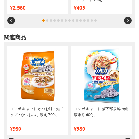
¥2,560
¥405
関連商品
コンボ キャット かつお味・鮭チ
コンボ キャット 猫下部尿路の健
ップ・かつおぶし添え 700g
康維持 600g
¥980
¥980