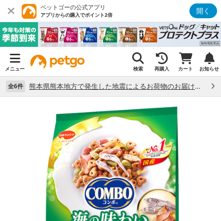
ペットゴーの公式アプリ
開く
アプリからの購入でポイント2倍
メニュー
検索
再購入
カート
お知らせ
熊本県熊本地方で発生した地震によるお荷物のお届け状況について （7/28）
全6件