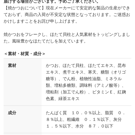
届けする場合がございます。予めご了承ください。
【焼かつおについて】現在メーカーにて安定的な製品の生産ができ
ておらず、商品の入荷が不安定な状態となっております。ご迷惑お
かけしますことをお詫び申し上げます。
焼かつおをフレークし、ほたて貝柱と人気素材をトッピングしまし
た。風味豊かなほたてだしを加えています。
＜素材・材質・成分＞
素材
かつお、ほたて貝柱、ほたてエキス、昆布
エキス、煮干エキス、寒天、糖類（オリゴ
糖等）、でん粉、植物性油脂、ミネラル
類、増粘多糖類、調味料（アミノ酸等）、
増粘剤（加工でん粉）、ビタミンＥ、紅麹
色素、緑茶エキス
成分
たんぱく質 １０．０％以上、脂質 ０．
８％以上、粗繊維 ０．１％以下、灰分
１．５％以下、水分 ８７．０以下