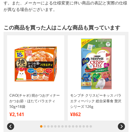
す。また、メーカーによる仕様変更に伴い商品の表記と実際の仕様
が異なる場合がございます。
この商品を買った人はこんな商品も買っています
CIAO(チャオ) 焼かつおディナー
モンプチ クリスピーキッス バラ
かつお節・ほたてバラエティ
エティーパック 総合栄養食 贅沢
50g×18袋
シリーズ 126g
】
¥2,141
¥862