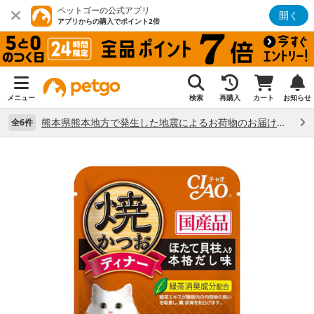
ペットゴーの公式アプリ
開く
アプリからの購入でポイント2倍
メニュー
検索
再購入
カート
お知らせ
熊本県熊本地方で発生した地震によるお荷物のお届け状況について （7/28）
全6件