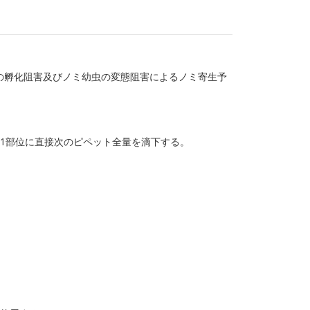
の孵化阻害及びノミ幼虫の変態阻害によるノミ寄生予
1部位に直接次のピペット全量を滴下する。