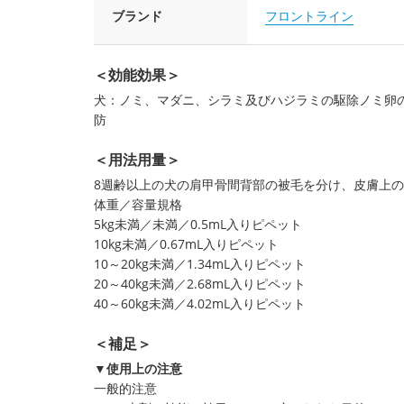
ブランド
フロントライン
＜効能効果＞
犬：ノミ、マダニ、シラミ及びハジラミの駆除ノミ卵
防
＜用法用量＞
8週齢以上の犬の肩甲骨間背部の被毛を分け、皮膚上の
体重／容量規格
5kg未満／未満／0.5mL入りピペット
10kg未満／0.67mL入りピペット
10～20kg未満／1.34mL入りピペット
20～40kg未満／2.68mL入りピペット
40～60kg未満／4.02mL入りピペット
＜補足＞
▼使用上の注意
一般的注意