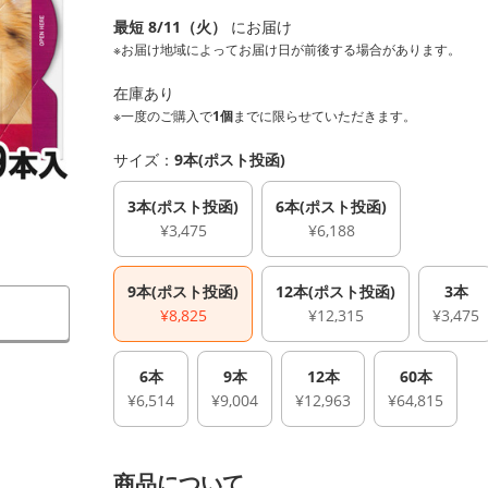
最短 8/11（火）
にお届け
※お届け地域によってお届け日が前後する場合があります。
在庫あり
※一度のご購入で
1個
までに限らせていただきます。
サイズ：
9本(ポスト投函)
3本(ポスト投函)
6本(ポスト投函)
¥3,475
¥6,188
9本(ポスト投函)
12本(ポスト投函)
3本
¥8,825
¥12,315
¥3,475
6本
9本
12本
60本
¥6,514
¥9,004
¥12,963
¥64,815
商品について