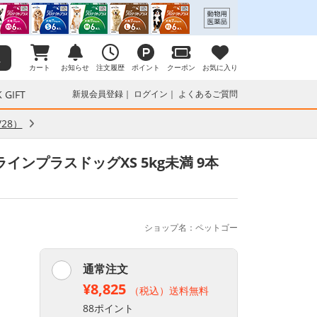
カート
お知らせ
注文履歴
ポイント
クーポン
お気に入り
 GIFT
新規会員登録
ログイン
よくあるご質問
28）
ンプラスドッグXS 5kg未満 9本
ショップ名：ペットゴー
通常注文
¥8,825
（税込）送料無料
88ポイント