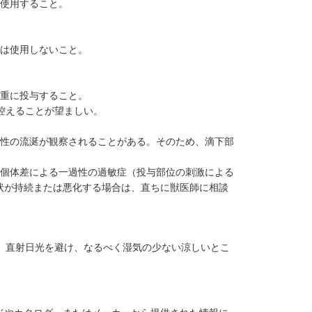
み使用すること。
には使用しないこと。
慎重に投与すること。
控えることが望ましい。
過性の流涎が観察されることがある。そのため、滴下部
、個体差による一過性の過敏症（投与部位の刺激による
状が持続または悪化する場合は、直ちに獣医師に相談
）直射日光を避け、なるべく湿気の少ない涼しいとこ