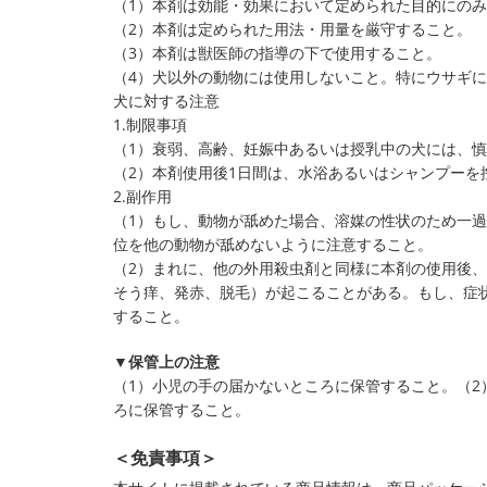
（1）本剤は効能・効果において定められた目的にの
（2）本剤は定められた用法・用量を厳守すること。
（3）本剤は獣医師の指導の下で使用すること。
（4）犬以外の動物には使用しないこと。特にウサギ
犬に対する注意
1.制限事項
（1）衰弱、高齢、妊娠中あるいは授乳中の犬には、
（2）本剤使用後1日間は、水浴あるいはシャンプーを
2.副作用
（1）もし、動物が舐めた場合、溶媒の性状のため一
位を他の動物が舐めないように注意すること。
（2）まれに、他の外用殺虫剤と同様に本剤の使用後
そう痒、発赤、脱毛）が起こることがある。もし、症
すること。
▼保管上の注意
（1）小児の手の届かないところに保管すること。（2
ろに保管すること。
＜免責事項＞