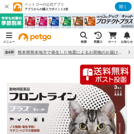
ペットゴーの公式アプリ
開く
アプリからの購入でポイント2倍
メニュー
検索
再購入
カート
お知らせ
熊本県熊本地方で発生した地震によるお荷物のお届け状況について （7/28）
全6件