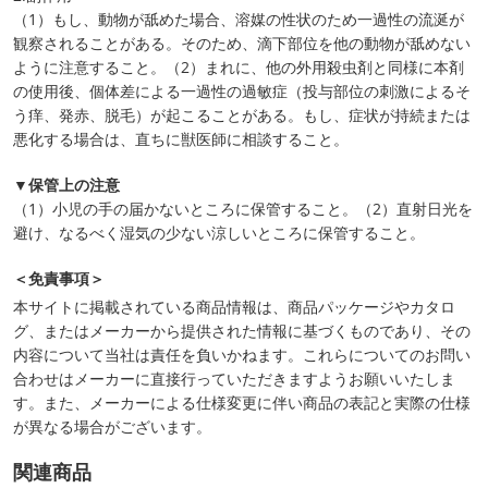
（1）もし、動物が舐めた場合、溶媒の性状のため一過性の流涎が
観察されることがある。そのため、滴下部位を他の動物が舐めない
ように注意すること。（2）まれに、他の外用殺虫剤と同様に本剤
の使用後、個体差による一過性の過敏症（投与部位の刺激によるそ
う痒、発赤、脱毛）が起こることがある。もし、症状が持続または
悪化する場合は、直ちに獣医師に相談すること。
▼保管上の注意
（1）小児の手の届かないところに保管すること。（2）直射日光を
避け、なるべく湿気の少ない涼しいところに保管すること。
＜免責事項＞
本サイトに掲載されている商品情報は、商品パッケージやカタロ
グ、またはメーカーから提供された情報に基づくものであり、その
内容について当社は責任を負いかねます。これらについてのお問い
合わせはメーカーに直接行っていただきますようお願いいたしま
す。また、メーカーによる仕様変更に伴い商品の表記と実際の仕様
が異なる場合がございます。
関連商品