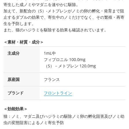
寄生した成ノミやマダニを速やかに駆除。
加えて、新配合の（S）-メトプレンがノミの卵の孵化・発育まで阻
止するダブルの効果で、寄生中のノミだけでなく、その繁殖・再寄
生を予防します。
また、猫のハジラミを駆除する効果も確認されています。
＜素材・材質・成分＞
主成分
1mL中
フィプロニル 100.0mg
（S）－メトプレン 120.0mg
原産国
フランス
ブランド
フロントライン
＜効能効果＞
猫：ノミ、マダニ及びハジラミの駆除ノミ卵の孵化阻害及びノミ幼
虫の変態阻害によるノミ寄生予防