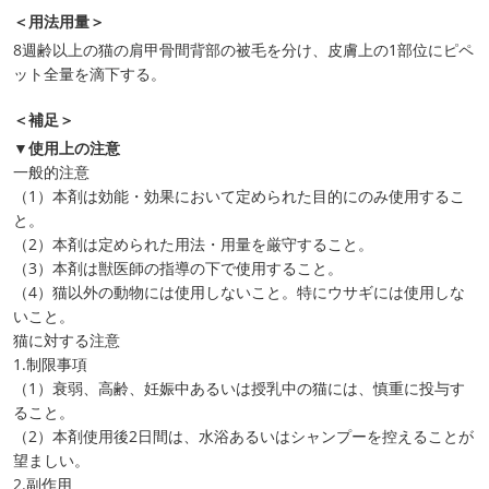
＜用法用量＞
8週齢以上の猫の肩甲骨間背部の被毛を分け、皮膚上の1部位にピペ
ット全量を滴下する。
＜補足＞
▼使用上の注意
一般的注意
（1）本剤は効能・効果において定められた目的にのみ使用するこ
と。
（2）本剤は定められた用法・用量を厳守すること。
（3）本剤は獣医師の指導の下で使用すること。
（4）猫以外の動物には使用しないこと。特にウサギには使用しな
いこと。
猫に対する注意
1.制限事項
（1）衰弱、高齢、妊娠中あるいは授乳中の猫には、慎重に投与す
ること。
（2）本剤使用後2日間は、水浴あるいはシャンプーを控えることが
望ましい。
2.副作用