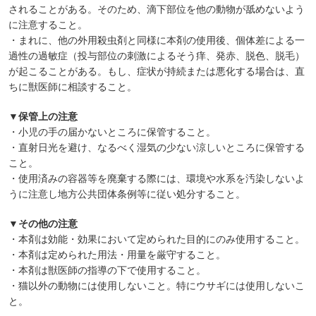
されることがある。そのため、滴下部位を他の動物が舐めないよう
に注意すること。
・まれに、他の外用殺虫剤と同様に本剤の使用後、個体差による一
過性の過敏症（投与部位の刺激によるそう痒、発赤、脱色、脱毛）
が起こることがある。もし、症状が持続または悪化する場合は、直
ちに獣医師に相談すること。
▼保管上の注意
・小児の手の届かないところに保管すること。
・直射日光を避け、なるべく湿気の少ない涼しいところに保管する
こと。
・使用済みの容器等を廃棄する際には、環境や水系を汚染しないよ
うに注意し地方公共団体条例等に従い処分すること。
▼その他の注意
・本剤は効能・効果において定められた目的にのみ使用すること。
・本剤は定められた用法・用量を厳守すること。
・本剤は獣医師の指導の下で使用すること。
・猫以外の動物には使用しないこと。特にウサギには使用しないこ
と。