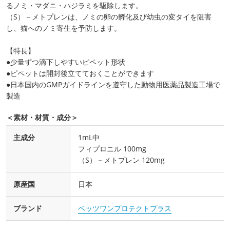
るノミ・マダニ・ハジラミを駆除します。
（S）－メトプレンは、ノミの卵の孵化及び幼虫の変タイを阻害
し、猫へのノミ寄生を予防します。
【特長】
●少量ずつ滴下しやすいピペット形状
●ピペットは開封後立てておくことができます
●日本国内のGMPガイドラインを遵守した動物用医薬品製造工場で
製造
＜素材・材質・成分＞
主成分
1mL中
フィプロニル 100mg
（S）－メトプレン 120mg
原産国
日本
ブランド
ベッツワンプロテクトプラス