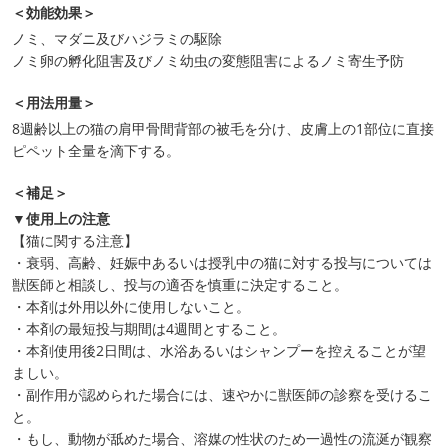
＜効能効果＞
ノミ、マダニ及びハジラミの駆除
ノミ卵の孵化阻害及びノミ幼虫の変態阻害によるノミ寄生予防
＜用法用量＞
8週齢以上の猫の肩甲骨間背部の被毛を分け、皮膚上の1部位に直接
ピペット全量を滴下する。
＜補足＞
▼使用上の注意
【猫に関する注意】
・衰弱、高齢、妊娠中あるいは授乳中の猫に対する投与については
獣医師と相談し、投与の適否を慎重に決定すること。
・本剤は外用以外に使用しないこと。
・本剤の最短投与期間は4週間とすること。
・本剤使用後2日間は、水浴あるいはシャンプーを控えることが望
ましい。
・副作用が認められた場合には、速やかに獣医師の診察を受けるこ
と。
・もし、動物が舐めた場合、溶媒の性状のため一過性の流涎が観察