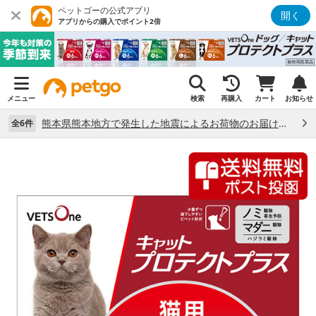
ペットゴーの公式アプリ
開く
アプリからの購入でポイント2倍
メニュー
検索
再購入
カート
お知らせ
熊本県熊本地方で発生した地震によるお荷物のお届け状況について （7/28）
全6件