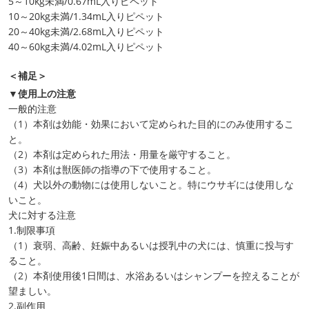
5～10kg未満/0.67mL入りピペット
10～20kg未満/1.34mL入りピペット
20～40kg未満/2.68mL入りピペット
40～60kg未満/4.02mL入りピペット
＜補足＞
▼使用上の注意
一般的注意
（1）本剤は効能・効果において定められた目的にのみ使用するこ
と。
（2）本剤は定められた用法・用量を厳守すること。
（3）本剤は獣医師の指導の下で使用すること。
（4）犬以外の動物には使用しないこと。特にウサギには使用しな
いこと。
犬に対する注意
1.制限事項
（1）衰弱、高齢、妊娠中あるいは授乳中の犬には、慎重に投与す
ること。
（2）本剤使用後1日間は、水浴あるいはシャンプーを控えることが
望ましい。
2.副作用