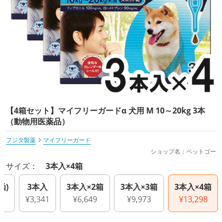
【4箱セット】マイフリーガードα 犬用 M 10～20kg 3本
（動物用医薬品）
フジタ製薬
マイフリーガード
ショップ名：ペットゴー
サイズ：
3本入×4箱
函)
3本入
3本入×2箱
3本入×3箱
3本入×4箱
¥3,341
¥6,649
¥9,973
¥13,298