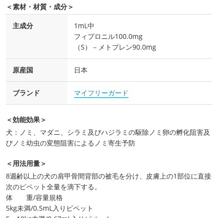
＜素材・材質・成分＞
主成分
1mL中
フィプロニル100.0mg
（S）－メトプレン90.0mg
原産国
日本
ブランド
マイフリーガード
＜効能効果＞
犬：ノミ、マダニ、シラミ及びハジラミの駆除ノミ卵の孵化阻害及
びノミ幼虫の変態阻害によるノミ寄生予防
＜用法用量＞
8週齢以上の犬の肩甲骨間背部の被毛を分け、皮膚上の1部位に直接
次のピペット全量を滴下する。
体 重/容量規格
5kg未満/0.5mL入りピペット