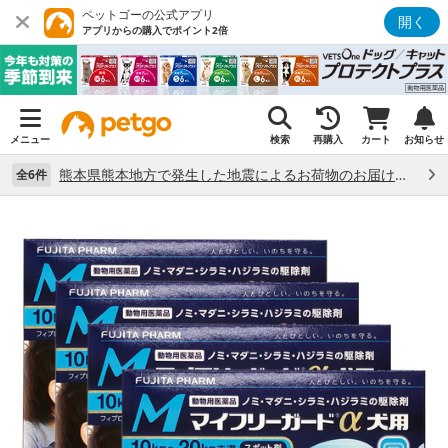
ペットゴーの公式アプリ
開く
アプリからの購入でポイント2倍
メニュー
検索
再購入
カート
お知らせ
熊本県熊本地方で発生した地震によるお荷物のお届け状況について （7/28）
全6件