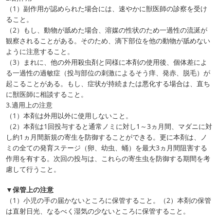
（1）副作用が認められた場合には、速やかに獣医師の診察を受け
ること。
（2）もし、動物が舐めた場合、溶媒の性状のため一過性の流涎が
観察されることがある。そのため、滴下部位を他の動物が舐めない
ように注意すること。
（3）まれに、他の外用殺虫剤と同様に本剤の使用後、個体差によ
る一過性の過敏症（投与部位の刺激によるそう痒、発赤、脱毛）が
起こることがある。もし、症状が持続または悪化する場合は、直ち
に獣医師に相談すること。
3.適用上の注意
（1）本剤は外用以外に使用しないこと。
（2）本剤は1回投与すると通常ノミに対し1～3ヵ月間、マダニに対
し約1ヵ月間新規の寄生を防御することができる。更に本剤は、ノ
ミの全ての発育ステージ（卵、幼虫、蛹）を最大3ヵ月間阻害する
作用を有する。次回の投与は、これらの寄生虫を防御する期間を考
慮して行うこと。
▼保管上の注意
（1）小児の手の届かないところに保管すること。（2）本剤の保管
は直射日光、なるべく湿気の少ないところに保管すること。