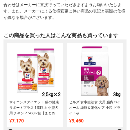
合わせはメーカーに直接行っていただきますようお願いいたしま
す。また、メーカーによる仕様変更に伴い商品の表記と実際の仕様
が異なる場合がございます。
この商品を買った人はこんな商品も買っています
サイエンスダイエット 腸の健康
ヒルズ 食事療法食 犬用 腸内バイ
サポートプラス 1歳以上 小型犬
オーム 繊維＆消化ケア 小粒 ドラ
用 チキン 2.5kg×2個【まとめ買
イ 3kg
い】
¥7,170
¥9,460