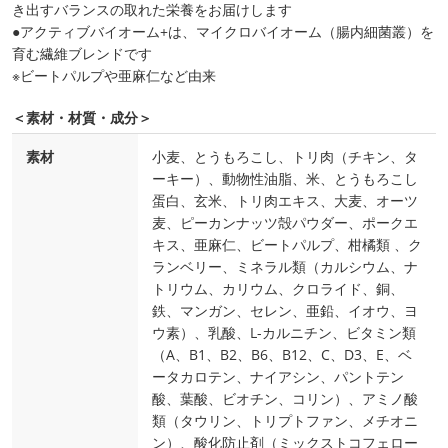
き出すバランスの取れた栄養をお届けします
●アクティブバイオーム+は、マイクロバイオーム（腸内細菌叢）を
育む繊維ブレンドです
※ビートパルプや亜麻仁など由来
＜素材・材質・成分＞
素材
小麦、とうもろこし、トリ肉（チキン、タ
ーキー）、動物性油脂、米、とうもろこし
蛋白、玄米、トリ肉エキス、大麦、オーツ
麦、ピーカンナッツ殻パウダー、ポークエ
キス、亜麻仁、ビートパルプ、柑橘類 、ク
ランベリー、ミネラル類（カルシウム、ナ
トリウム、カリウム、クロライド、銅、
鉄、マンガン、セレン、亜鉛、イオウ、ヨ
ウ素）、乳酸、L-カルニチン、ビタミン類
（A、B1、B2、B6、B12、C、D3、E、ベ
ータカロテン、ナイアシン、パントテン
酸、葉酸、ビオチン、コリン）、アミノ酸
類（タウリン、トリプトファン、メチオニ
ン）、酸化防止剤（ミックストコフェロー