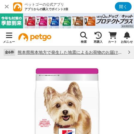
ペットゴーの公式アプリ
開く
アプリからの購入でポイント2倍
メニュー
検索
再購入
カート
お知らせ
熊本県熊本地方で発生した地震によるお荷物のお届け状況について （7/28）
全6件