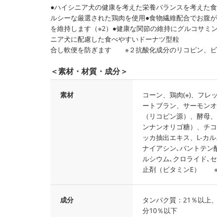
●ハイシニア犬の健康を考えた栄養バランスを考えた食
ルシーな厳選された鶏肉を使用●食物繊維配合でお腹が
を維持します（※2）●健康な関節の維持にグルコサミ
ニア犬に配慮した食べやすいドーナツ型粒 ※
合し軟便を防ぎます ※２抗酸化成分のリコピン、ビ
＜素材・材質・成分＞
素材
コーン、鶏肉(※)、フ
ートブラン、サーモンオ
（リコピン源）、酵母、
ンナンオリゴ糖）、チコ
ッカ抽出エキス、L-カルニチ
ナイアシン､パントテン酸
ルシウム､クロライド､セ
止剤（ビタミンE） 
成分
タンパク質：21％以上
分10％以下