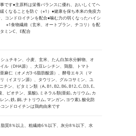
事です●主原料は栄養バランスに優れ、おいしくてヘ
緩くなることを防ぐ（※1）●健康を保ち本来の免疫力
ン、コンドロイチンを配合●噛む力の弱くなったハイシ
1食物繊維（玄米、オートブラン、チコリ）を配
タミンC、E配合
レッシュチキン、小麦、玄米、たん白加水分解物、オ
イル（DHA源）、大豆レシチン、鶏脂、トマト
亜麻仁（オメガ3･6脂肪酸源）、酵母エキス（マ
リ（イヌリン源）、タウリン、グルコサミン、ユ
ン、ビタミン類（A､B1､B2､B6､B12､C､D3､E､
、ビオチン、葉酸)､ミネラル類(亜鉛､カリウム､カ
レン､鉄､銅､ナトリウム､マンガン､ヨウ素)､酸化防
※コンドロイチンは鶏肉由来です
、脂質8％以上、粗繊維6％以下、灰分8％以下、水