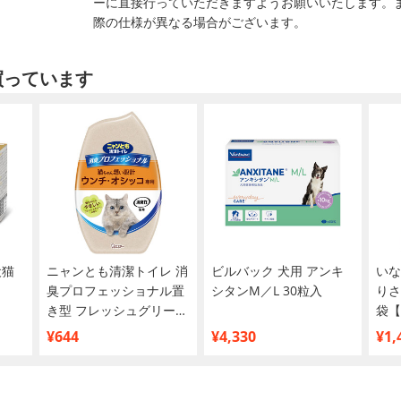
ーに直接行っていただきますようお願いいたします。
際の仕様が異なる場合がございます。
買っています
犬猫
ニャンとも清潔トイレ 消
ビルバック 犬用 アンキ
いな
臭プロフェッショナル置
シタンM／L 30粒入
りさ
き型 フレッシュグリーン
袋【
の香り
¥644
¥4,330
¥1,