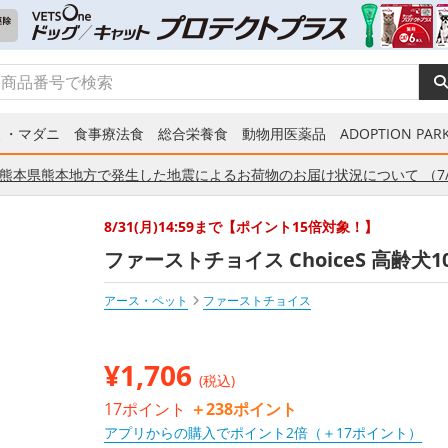
ミ・マダニ
食事療法食
総合栄養食
動物用医薬品
ADOPTION PARK
熊本県熊本地方で発生した地震によるお荷物のお届け状況について （7/
8/31(月)14:59まで【ポイント15倍対象！】
ファーストチョイス ChoiceS 高齢犬10
アース・ペット
ファーストチョイス
¥
1,706
(税込)
17ポイント
＋238ポイント
アプリからの購入でポイント2倍（＋17ポイント）