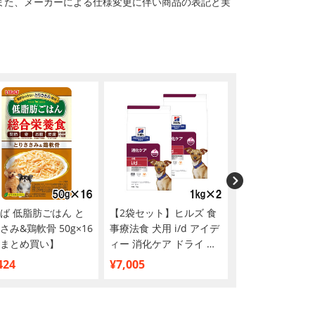
また、メーカーによる仕様変更に伴い商品の表記と実
ば 低脂肪ごはん と
【2袋セット】ヒルズ 食
【ネコポス(同梱
さみ&鶏軟骨 50g×16
事療法食 犬用 i/d アイデ
ZYMOX ザイマ
まとめ買い】
ィー 消化ケア ドライ 小
ヤープロテクター
粒 1kg
37mL
424
¥7,005
¥3,089