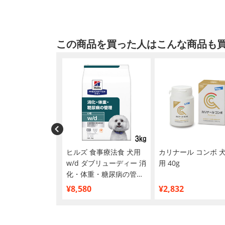
この商品を買った人はこんな商品も
ンスダイエット シ
ヒルズ 食事療法食 犬用
カリナール コンボ 
ス 小型犬用 高
w/d ダブリューディー 消
用 40g
0歳以上 1.5kg
化・体重・糖尿病の管理
ドライ 小粒 3kg
¥8,580
¥2,832