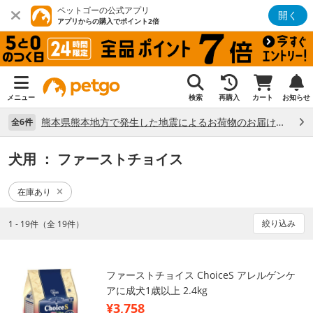
ペットゴーの公式アプリ
開く
アプリからの購入でポイント2倍
メニュー
検索
再購入
カート
お知らせ
熊本県熊本地方で発生した地震によるお荷物のお届け状況について （7/28）
全6件
犬用
： ファーストチョイス
在庫あり
絞り込み
1 - 19件（全 19件）
ファーストチョイス ChoiceS アレルゲンケ
アに成犬1歳以上 2.4kg
¥3,758