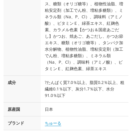
ス、糖類（オリゴ糖等）、植物性油脂、増
粘安定剤（加工でん粉、増粘多糖類）、ミ
ネラル類（Na、P、Cl）、調味料（アミノ
酸）、ビタミンＥ、緑茶エキス、紅麹色
素、カラメル色素【かつお＆国産あごだ
し】かつお、焼あご、あごだし、かつお節
エキス、糖類（オリゴ糖等）、タンパク加
水分解物、植物性油脂、増粘安定剤（加工
でん粉、増粘多糖類）、ミネラル類
（Na、P、Cl）、調味料（アミノ酸）、ビ
タミンＥ、紅麹色素、緑茶エキス
成分
?たんぱく質7.0％以上、脂質0.2％以上、粗
繊維0.1％以下、灰分1.7％以下、水分
91.0％以下
原産国
日本
ブランド
ちゅーる