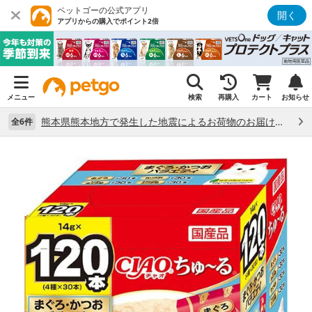
ペットゴーの公式アプリ
開く
アプリからの購入でポイント2倍
メニュー
検索
再購入
カート
お知らせ
熊本県熊本地方で発生した地震によるお荷物のお届け状況について （7/28）
全6件