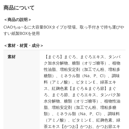
商品について
＜商品の説明＞
CIAOちゅ~るに大容量BOXタイプが登場。取っ手付きで持ち運びや
すい紙製BOXを使用
＜素材・材質・成分＞
素材
【まぐろ】まぐろ、まぐろエキス、タンパ
ク加水分解物、糖類（オリゴ糖等）、植物
性油脂、増粘安定剤（加工でん粉、増粘多
糖類）、ミネラル類（Na、P、Cl）、調味
料（アミノ酸）、ビタミンＥ、緑茶エキ
ス、紅麹色素【まぐろ＆まぐろ節】まぐ
ろ、まぐろ節、まぐろエキス、タンパク加
水分解物、糖類（オリゴ糖等）、植物性油
脂、増粘安定剤（加工でん粉、増粘多糖
類）、ミネラル類（Na、P、Cl）、調味料
（アミノ酸）、ビタミンＥ、紅麹色素、緑
茶エキス【かつお】かつお、かつお節エキ