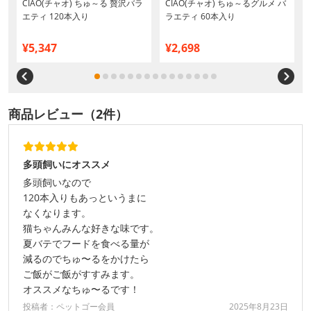
CIAO(チャオ) ちゅ～る 贅沢バラ
CIAO(チャオ) ちゅ～るグルメ バ
エティ 120本入り
ラエティ 60本入り
¥5,347
¥2,698
商品レビュー（2件）
多頭飼いにオススメ
多頭飼いなので
120本入りもあっというまに
なくなります。
猫ちゃんみんな好きな味です。
夏バテでフードを食べる量が
減るのでちゅ〜るをかけたら
ご飯がご飯がすすみます。
オススメなちゅ〜るです！
投稿者：ペットゴー会員
2025年8月23日