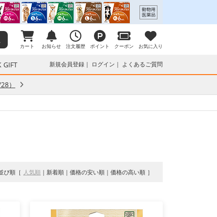
カート
お知らせ
注文履歴
ポイント
クーポン
お気に入り
 GIFT
新規会員登録
ログイン
よくあるご質問
28）
並び順
人気順
新着順
価格の安い順
価格の高い順