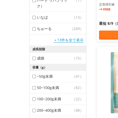
バード リパブリッ
（1）
定期便対象
ク）
¥908
いなば
（13）
最短 8/9
ちゅーる
（249）
＋13件を全て表示
成長段階
成猫
（15）
容量（g）
~50g未満
（41）
50~100g未満
（82）
100~200g未満
（22）
200~400g未満
（88）