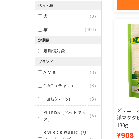
ペット種
犬
（3）
猫
（404）
定期便
定期便対象
ブランド
AIM30
（8）
CIAO（チャオ）
（8）
Hartz(ハーツ)
（3）
グリニー
PETKISS（ペットキッ
（6）
洋マタタ
ス）
130g
RIVERD RIPUBLIC（リ
¥908