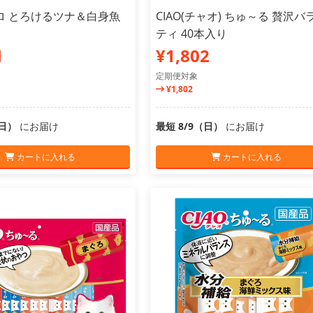
ロ とろけるツナ＆白身魚
CIAO(チャオ) ちゅ～る 贅沢バ
ティ 40本入り
1
¥1,802
定期便対象
¥1,802
（日）
にお届け
最短 8/9（日）
にお届け
カートに入れる
カートに入れる