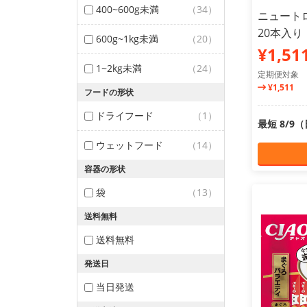
400~600g未満
（34）
ニュート
20本入り
600g~1kg未満
（20）
¥1,51
1~2kg未満
（24）
定期便対象
¥1,511
フードの形状
ドライフード
（1）
最短 8/9
ウェットフード
（14）
容器の形状
袋
（13）
送料無料
送料無料
発送日
当日発送