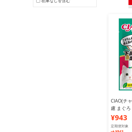
在庫なしを含む
CIAO(
慮 まぐろ
¥943
定期便対象
¥943