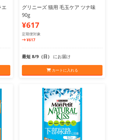
ラエ
グリニーズ 猫用 毛玉ケア ツナ味
90g
¥617
定期便対象
¥617
最短 8/9（日）
にお届け
カートに入れる