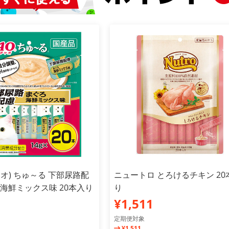
チャオ) ちゅ～る 下部尿路配
ニュートロ とろけるチキン 20
 海鮮ミックス味 20本入り
り
¥1,511
定期便対象
¥1,511