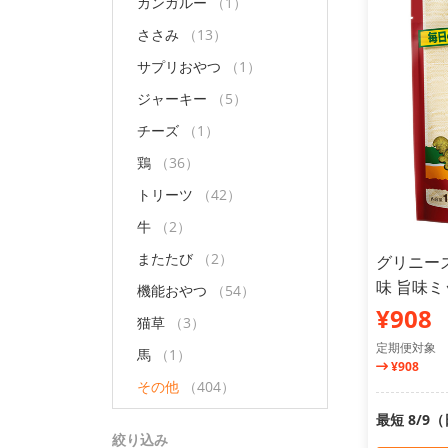
カンガルー
（1）
ささみ
（13）
サプリおやつ
（1）
ジャーキー
（5）
チーズ
（1）
鶏
（36）
トリーツ
（42）
牛
（2）
またたび
（2）
グリニー
味 旨味ミッ
機能おやつ
（54）
¥908
猫草
（3）
定期便対象
馬
（1）
¥908
その他
（404）
最短 8/9
絞り込み