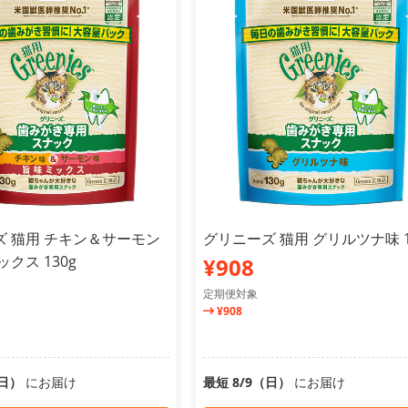
ズ 猫用 チキン＆サーモン
グリニーズ 猫用 グリルツナ味 1
クス 130g
¥908
定期便対象
¥908
（日）
にお届け
最短 8/9（日）
にお届け