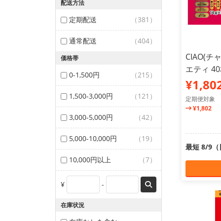
配送方法
定期配送
（381）
通常配送
（404）
CIAO(
価格帯
エティ 4
0-1,500円
（215）
¥1,80
1,500-3,000円
（121）
定期便対象
¥1,802
3,000-5,000円
（42）
5,000-10,000円
（19）
最短 8/9
10,000円以上
（7）
¥
-
在庫状況