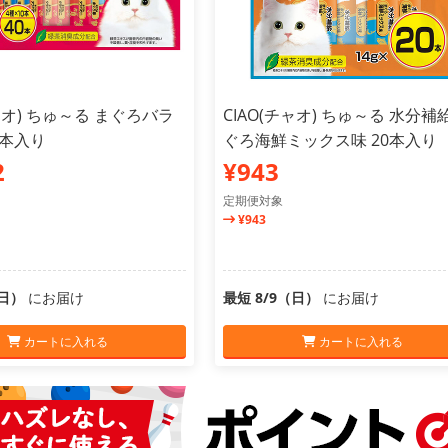
チャオ) ちゅ～る まぐろバラ
CIAO(チャオ) ちゅ～る 水分補
0本入り
ぐろ海鮮ミックス味 20本入り
2
¥943
定期便対象
¥943
（日）
にお届け
最短 8/9（日）
にお届け
カートに入れる
カートに入れる