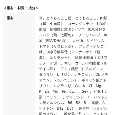
＜素材・材質・成分＞
素材
米、とうもろこし粉、とうもろこし、肉類
（鶏、七面鳥）、コーングルテン、動物性
脂肪、植物性分離タンパク*、加水分解タ
ンパク（鶏、七面鳥）、チコリパルプ、魚
油（EPA/DHA源）、大豆油、サイリウム、
トマト（リコピン源）、フラクトオリゴ
糖、加水分解酵母（マンナンオリゴ糖
源）、ルリチシャ油、緑茶抽出物（ポリフ
ェノール源）、マリーゴールド抽出物（ル
テイン源）、アミノ酸類（L-アルギニン、
タウリン、L-リジン、L-チロシン、DL-メチ
オニン、L-カルニチン）、ポリリン酸ナト
リウム、ミネラル類（Ca、K、Cl、Mg、
P、Zn、Mn、Fe、Cu、I、Se）、ビタミン
類（コリン、E、ナイアシン、C、パントテ
ン酸カルシウム、B6、B2、B1、葉酸、A、
ビオチン、B12、D3）、保存料（ソルビン
酸カリウム）、酸化防止剤（ミックストコ