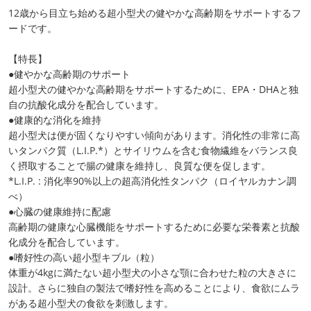
12歳から目立ち始める超小型犬の健やかな高齢期をサポートするフ
ードです。
【特長】
●健やかな高齢期のサポート
超小型犬の健やかな高齢期をサポートするために、EPA・DHAと独
自の抗酸化成分を配合しています。
●健康的な消化を維持
超小型犬は便が固くなりやすい傾向があります。消化性の非常に高
いタンパク質（L.I.P.*）とサイリウムを含む食物繊維をバランス良
く摂取することで腸の健康を維持し、良質な便を促します。
*L.I.P. : 消化率90%以上の超高消化性タンパク（ロイヤルカナン調
べ）
●心臓の健康維持に配慮
高齢期の健康な心臓機能をサポートするために必要な栄養素と抗酸
化成分を配合しています。
●嗜好性の高い超小型キブル（粒）
体重が4kgに満たない超小型犬の小さな顎に合わせた粒の大きさに
設計。さらに独自の製法で嗜好性を高めることにより、食欲にムラ
がある超小型犬の食欲を刺激します。