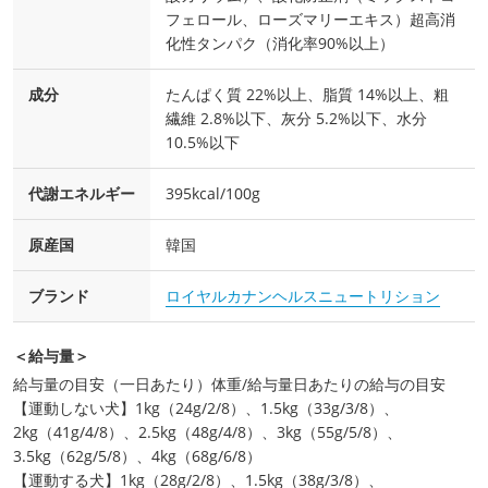
フェロール、ローズマリーエキス）超高消
化性タンパク（消化率90%以上）
成分
たんぱく質 22%以上、脂質 14%以上、粗
繊維 2.8%以下、灰分 5.2%以下、水分
10.5%以下
代謝エネルギー
395kcal/100g
原産国
韓国
ブランド
ロイヤルカナンヘルスニュートリション
＜給与量＞
給与量の目安（一日あたり）体重/給与量日あたりの給与の目安
【運動しない犬】1kg（24g/2/8）、1.5kg（33g/3/8）、
2kg（41g/4/8）、2.5kg（48g/4/8）、3kg（55g/5/8）、
3.5kg（62g/5/8）、4kg（68g/6/8）
【運動する犬】1kg（28g/2/8）、1.5kg（38g/3/8）、