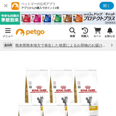
ペットゴーの公式アプリ
開く
アプリからの購入でポイント2倍
メニュー
検索
再購入
カート
お知らせ
熊本県熊本地方で発生した地震によるお荷物のお届け状況について （7/28）
全6件