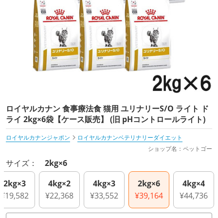
ロイヤルカナン 食事療法食 猫用 ユリナリーS/O ライト ド
ライ 2kg×6袋【ケース販売】 (旧 pHコントロールライト)
ロイヤルカナンジャポン
ロイヤルカナンベテリナリーダイエット
ショップ名：ペットゴー
サイズ：
2kg×6
2kg×3
4kg×2
4kg×3
2kg×6
4kg×4
¥19,582
¥22,368
¥33,552
¥39,164
¥44,736