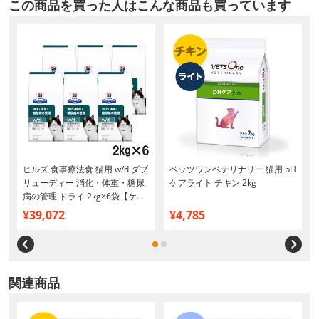
この商品を買った人はこんな商品も買っています
ヒルズ 食事療法食 猫用 w/d ダブ
ベッツワンベテリナリー 猫用 pH
リューディー 消化・体重・糖尿
ケアライト チキン 2kg
病の管理 ドライ 2kg×6袋【ケー
ス販売】
¥39,072
¥4,785
関連商品