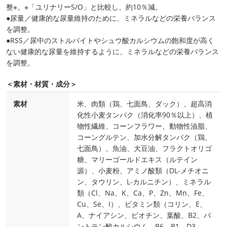
整※。※「ユリナリーS/O」と比較し、約10％減。
●尿量／健康的な尿量維持のために、ミネラルなどの栄養バランス
を調整。
●RSS／尿中のストルバイトやシュウ酸カルシウムの飽和度が高く
ない健康的な尿量を維持するように、ミネラルなどの栄養バランス
を調整。
＜素材・材質・成分＞
素材
米、肉類（鶏、七面鳥、ダック）、超高消
化性小麦タンパク（消化率90％以上）、植
物性繊維、コーンフラワー、動物性油脂、
コーングルテン、加水分解タンパク（鶏、
七面鳥）、魚油、大豆油、フラクトオリゴ
糖、マリーゴールドエキス（ルテイン
源）、小麦粉、アミノ酸類（DL‐メチオニ
ン、タウリン、L‐カルニチン）、ミネラル
類（Cl、Na、K、Ca、P、Zn、Mn、Fe、
Cu、Se、I）、ビタミン類（コリン、E、
A、ナイアシン、ビオチン、葉酸、B2、パ
ントテン酸カルシウム、B6、B1、D3、