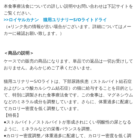
本食事療法食についての詳しい説明やお問い合わせは下記サイトを
ご覧ください。
>>ロイヤルカナン 猫用ユリナリーS/Oライトドライ
（※リンク先の情報が古い場合がございます。詳細についてはメー
カーに確認お願い致します。）
＜商品の説明＞
ケースでの販売の商品になります。単品での返品は一切お受けして
おりません。あらかじめご了承くださいませ。
猫用ユリナリーS/Oライトは、下部尿路疾患（ストルバイト結石症
およびシュウ酸カルシウム結石症）の猫に給与することを目的とし
て、特別に調製された食事療法食です。この食事は、マグネシウム
などのミネラル成分を調整しています。さらに、体重過多に配慮し
てカロリー密度を低く調整しています。
【特長】
●ストルバイト／ストルバイトが形成されにくい弱酸性の尿となる
ように、ミネラルなどの栄養バランスを調整。
●カロリー密度調整／体重過多に配慮して、カロリー密度を低く調