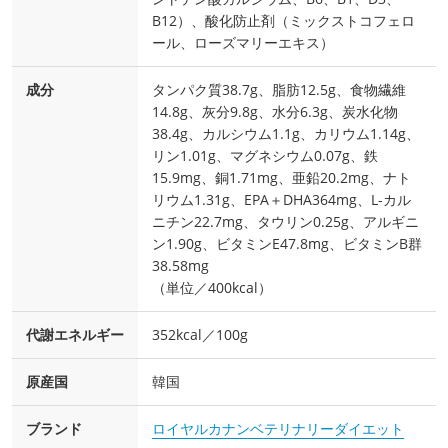
B12）、酸化防止剤（ミックストコフェロ
ール、ローズマリーエキス）
成分
タンパク質38.7g、脂肪12.5g、食物繊維
14.8g、灰分9.8g、水分6.3g、炭水化物
38.4g、カルシウム1.1g、カリウム1.14g、
リン1.01g、マグネシウム0.07g、鉄
15.9mg、銅1.71mg、亜鉛20.2mg、ナト
リウム1.31g、EPA＋DHA364mg、L-カル
ニチン22.7mg、タウリン0.25g、アルギニ
ン1.90g、ビタミンE47.8mg、ビタミンB群
38.58mg
（単位／400kcal）
代謝エネルギー
352kcal／100g
原産国
韓国
ブランド
ロイヤルカナンベテリナリーダイエット