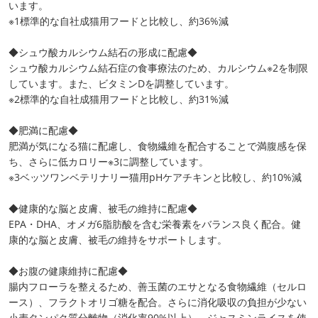
います。
※1標準的な自社成猫用フードと比較し、約36%減
◆シュウ酸カルシウム結石の形成に配慮◆
シュウ酸カルシウム結石症の食事療法のため、カルシウム※2を制限
しています。また、ビタミンDを調整しています。
※2標準的な自社成猫用フードと比較し、約31%減
◆肥満に配慮◆
肥満が気になる猫に配慮し、食物繊維を配合することで満腹感を保
ち、さらに低カロリー※3に調整しています。
※3ベッツワンベテリナリー猫用pHケアチキンと比較し、約10%減
◆健康的な脳と皮膚、被毛の維持に配慮◆
EPA・DHA、オメガ6脂肪酸を含む栄養素をバランス良く配合。健
康的な脳と皮膚、被毛の維持をサポートします。
◆お腹の健康維持に配慮◆
腸内フローラを整えるため、善玉菌のエサとなる食物繊維（セルロ
ース）、フラクトオリゴ糖を配合。さらに消化吸収の負担が少ない
小麦タンパク質分離物（消化率90%以上）、ジャスミンライスを使