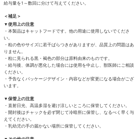
給与量を1～数回に分けて与えてください。
＜補足＞
▼使用上の注意
・本製品はキャットフードです。他の用途に使用しないでくださ
い。
・粒の色やサイズに若干ばらつきがありますが、品質上の問題はあ
りません。
・粒に見られる黒・褐色の部分は原料由来のものです。
・給与後、体調が悪化した場合には使用を中止し、獣医師にご相談
ください。
・予告なくパッケージデザイン・内容などが変更になる場合がござ
います。
▼保管上の注意
・直射日光、高温多湿を避け涼しいところに保管してください。
・開封後はチャックを必ず閉じて冷暗所に保管し、なるべく早く与
えてください。
・乳幼児の手の届かない場所に保管してください。
▼その他の注意