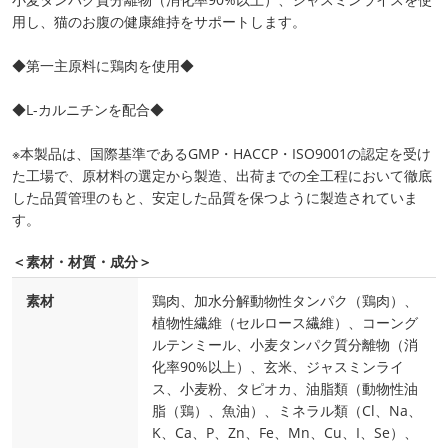
用し、猫のお腹の健康維持をサポートします。
◆第一主原料に鶏肉を使用◆
◆L-カルニチンを配合◆
※本製品は、国際基準であるGMP・HACCP・ISO9001の認定を受け
た工場で、原材料の選定から製造、出荷までの全工程において徹底
した品質管理のもと、安定した品質を保つように製造されていま
す。
＜素材・材質・成分＞
素材
鶏肉、加水分解動物性タンパク（鶏肉）、
植物性繊維（セルロース繊維）、コーング
ルテンミール、小麦タンパク質分離物（消
化率90%以上）、玄米、ジャスミンライ
ス、小麦粉、タピオカ、油脂類（動物性油
脂（鶏）、魚油）、ミネラル類（Cl、Na、
K、Ca、P、Zn、Fe、Mn、Cu、I、Se）、