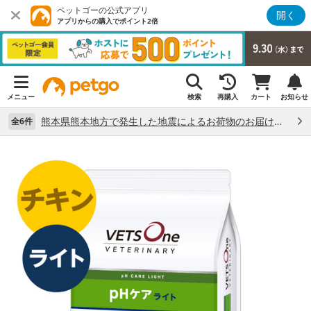
ペットゴーの公式アプリ
開く
アプリからの購入でポイント2倍
メニュー
検索
再購入
カート
お知らせ
熊本県熊本地方で発生した地震によるお荷物のお届け状況について （7/28）
全6件