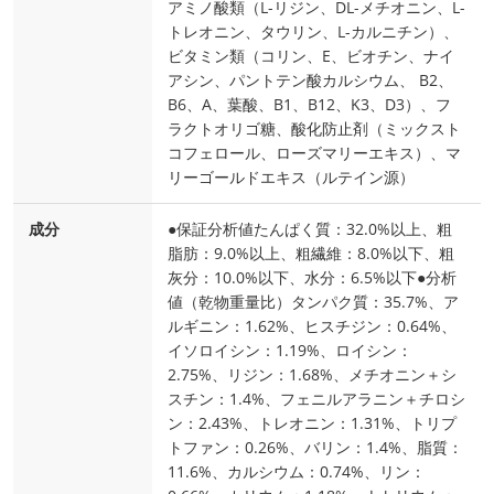
アミノ酸類（L-リジン、DL-メチオニン、L-
トレオニン、タウリン、L-カルニチン）、
ビタミン類（コリン、E、ビオチン、ナイ
アシン、パントテン酸カルシウム、 B2、
B6、A、葉酸、B1、B12、K3、D3）、フ
ラクトオリゴ糖、酸化防止剤（ミックスト
コフェロール、ローズマリーエキス）、マ
リーゴールドエキス（ルテイン源）
成分
●保証分析値たんぱく質：32.0%以上、粗
脂肪：9.0%以上、粗繊維：8.0%以下、粗
灰分：10.0%以下、水分：6.5%以下●分析
値（乾物重量比）タンパク質：35.7%、ア
ルギニン：1.62%、ヒスチジン：0.64%、
イソロイシン：1.19%、ロイシン：
2.75%、リジン：1.68%、メチオニン＋シ
スチン：1.4%、フェニルアラニン＋チロシ
ン：2.43%、トレオニン：1.31%、トリプ
トファン：0.26%、バリン：1.4%、脂質：
11.6%、カルシウム：0.74%、リン：