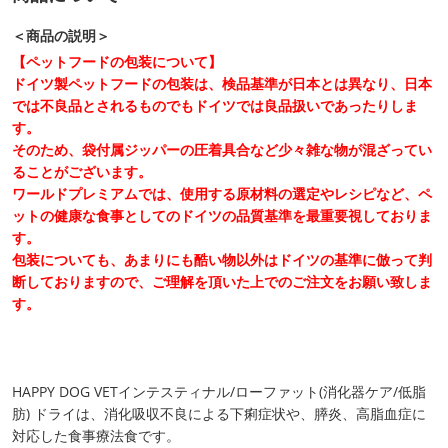
＜商品の説明＞
【ペットフードの包装について】
ドイツ製ペットフードの包装は、検品基準が日本とは異なり、日本
では不良品とされるものでもドイツでは良品扱いであったりしま
す。
そのため、袋付属ジッパーの圧着具合など少々雑な物が混ざってい
ることがございます。
ワールドプレミアムでは、使用する原材料の選定やレシピなど、ペ
ットの健康な食事としてのドイツの品質基準を最重要視しておりま
す。
包装についても、あまりにも酷い物以外はドイツの基準に倣って判
断しておりますので、ご理解を頂いた上でのご注文をお願い致しま
す。
HAPPY DOG VETインテスティナル/ローファット(消化器ケア/低脂
肪) ドライは、消化吸収不良による下痢症状や、膵炎、高脂血症に
対応した食事療法食です。