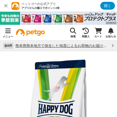
ペットゴーの公式アプリ
開く
アプリからの購入でポイント2倍
メニュー
検索
再購入
カート
お知らせ
熊本県熊本地方で発生した地震によるお荷物のお届け状況について （7/28）
全6件