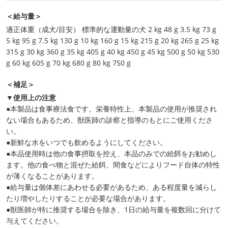
＜給与量＞
適正体重（成犬/目安） 標準的な運動量の犬 2 kg 48 g 3.5 kg 73 g
5 kg 95 g 7.5 kg 130 g 10 kg 160 g 15 kg 215 g 20 kg 265 g 25 kg
315 g 30 kg 360 g 35 kg 405 g 40 kg 450 g 45 kg 500 g 50 kg 530
g 60 kg 605 g 70 kg 680 g 80 kg 750 g
＜補足＞
▼使用上の注意
●本製品は食事療法食です。栄養特性上、本製品の使用が推奨され
ない場合もあるため、獣医師の診察と指導のもとにご使用くださ
い。
●新鮮な水をいつでも飲めるようにしてください。
●本品使用時は他の食事摂取を控え、本品のみでの給餌をお勧めし
ます。他の食べ物と混ぜた給餌、間食などによりフード自体の特性
が薄くなることがあります。
●給与量は個体差にあわせる必要があるため、ある程度量を減らし
たり増やしたりすることが必要な場合があります。
●獣医師が特に推奨する場合を除き、1日の給与量を複数回に分けて
与えてください。