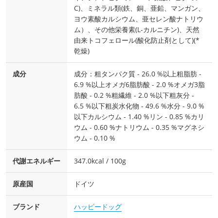
C)、ミネラル類(鉄、銅、亜鉛、マンガン、
ヨウ素酸カルシウム、亜セレン酸ナトリウ
ム）、その他栄養素(L-カルニチン)、天然
由来トコフェロール(酸化防止剤として)(*
乾燥)
成分
成分：粗タンパク質 - 26.0 %以上粗脂肪 -
6.9 %以上オメガ6脂肪酸 - 2.0 %オメガ3脂
肪酸 - 0.2 %粗繊維 - 2.0 %以下粗灰分 -
6.5 %以下粗炭水化物 - 49.6 %水分 - 9.0 %
以下カルシウム - 1.40 %リン - 0.85 %カリ
ウム - 0.60 %ナトリウム - 0.35 %マグネシ
ウム - 0.10 %
代謝エネルギー
347.0kcal / 100g
原産国
ドイツ
ブランド
ハッピードッグ