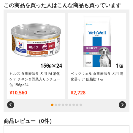
この商品を買った人はこんな商品も買っています
ヒルズ 食事療法食 犬用 i/d 消化
ベッツウェル 食事療法食 犬用 消
ケア チキン＆野菜入りシチュー
化器ケア 低脂肪 1kg
缶 156g×24
¥10,560
¥2,728
商品レビュー（0件）