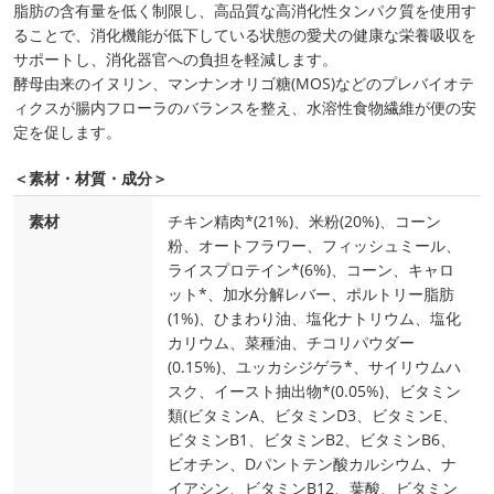
脂肪の含有量を低く制限し、高品質な高消化性タンパク質を使用す
ることで、消化機能が低下している状態の愛犬の健康な栄養吸収を
サポートし、消化器官への負担を軽減します。
酵母由来のイヌリン、マンナンオリゴ糖(MOS)などのプレバイオテ
ィクスが腸内フローラのバランスを整え、水溶性食物繊維が便の安
定を促します。
＜素材・材質・成分＞
素材
チキン精肉*(21%)、米粉(20%)、コーン
粉、オートフラワー、フィッシュミール、
ライスプロテイン*(6%)、コーン、キャロ
ット*、加水分解レバー、ポルトリー脂肪
(1%)、ひまわり油、塩化ナトリウム、塩化
カリウム、菜種油、チコリパウダー
(0.15%)、ユッカシジゲラ*、サイリウムハ
スク、イースト抽出物*(0.05%)、ビタミン
類(ビタミンA、ビタミンD3、ビタミンE、
ビタミンB1、ビタミンB2、ビタミンB6、
ビオチン、Dパントテン酸カルシウム、ナ
イアシン、ビタミンB12、葉酸、ビタミン