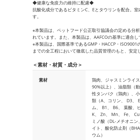
◆健康な免疫力の維持に配慮◆
抗酸化成分であるビタミンC、Eとタウリンを配合。
す。
※本製品は、ペットフード公正取引協議会の定める分
れています。また、本製品は、AAFCOの基準に適合し
※本製品は、国際基準であるGMP・HACCP・ISO9
までの全工程において徹底した品質管理のもと、安定
＜素材・材質・成分＞
素材
鶏肉、ジャスミンライス
90%以上）、油脂類（
性タンパク（鶏肉）、小
類（A、コリン、 D3、
ム、 B1、 B6、 葉酸、
K、 Zn、 Mn、 Fe、
ミノ酸（DL-メチオニ
イト、酸化防止剤（BH
ウム）