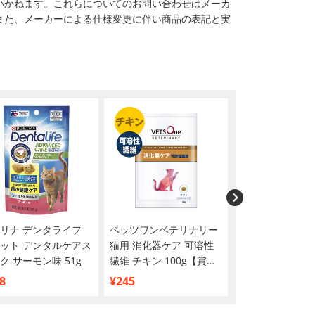
いかねます。これらについてのお問い合わせはメーカ
また、メーカーによる仕様変更に伴い商品の表記と実
リナ デンタライフ
ベッツワンベテリナリー
MiawMiaw(ミ
ット デンタルケアス
猫用 消化器ケア 可溶性
ウ)スナッキー 4
ク サーモン味 51g
繊維 チキン 100g【賞味
エティ まぐろ味
期限間近につき特別価格
味・焼きえび味
8
¥245
¥338
で販売中】
味