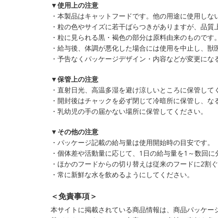
▼使用上の注意
・本製品はキャットフードです。他の用途に使用しな
・粒の色やサイズに若干ばらつきがありますが、品質
・粒に見られる黒・褐色の部分は原料由来のものです
・給与後、体調が悪化した場合には使用を中止し、獣
・予告なくパッケージデザイン・内容などが変更にな
▼保管上の注意
・直射日光、高温多湿を避け涼しいところに保管して
・開封後はチャックを必ず閉じて冷暗所に保管し、な
・乳幼児の手の届かない場所に保管してください。
▼その他の注意
・パッケージ記載の給与量は使用開始時の目安です。
・個体差や活動量に応じて、1日の給与量を1～数回に
・ほかのフードからの切り替えは従来のフードに2割
・常に新鮮な水を飲めるようにしてください。
＜免責事項＞
本サイトに掲載されている商品情報は、商品パッケー