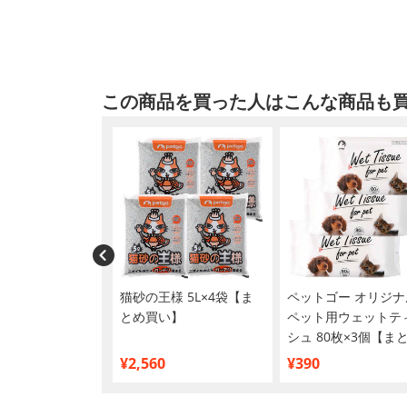
この商品を買った人はこんな商品も
カナン FCN ユ
猫砂の王様 5L×4袋【ま
ペットゴー オリジナ
ケア 400g
とめ買い】
ペット用ウェットテ
シュ 80枚×3個【ま
買い】
¥2,560
¥390