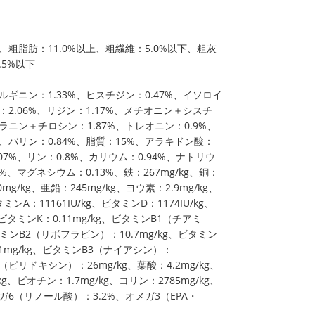
、粗脂肪：11.0%以上、粗繊維：5.0%以下、粗灰
.5%以下
ルギニン：1.33%、ヒスチジン：0.47%、イソロイ
：2.06%、リジン：1.17%、メチオニン＋シスチ
ラニン＋チロシン：1.87%、トレオニン：0.9%、
%、バリン：0.84%、脂質：15%、アラキドン酸：
.07%、リン：0.8%、カリウム：0.94%、ナトリウ
%、マグネシウム：0.13%、鉄：267mg/kg、銅：
mg/kg、亜鉛：245mg/kg、ヨウ素：2.9mg/kg、
ミンA：11161IU/kg、ビタミンD：1174IU/kg、
、ビタミンK：0.11mg/kg、ビタミンB1（チアミ
ビタミンB2（リボフラビン）：10.7mg/kg、ビタミン
1mg/kg、ビタミンB3（ナイアシン）：
6（ピリドキシン）：26mg/kg、葉酸：4.2mg/kg、
kg、ビオチン：1.7mg/kg、コリン：2785mg/kg、
ガ6（リノール酸）：3.2%、オメガ3（EPA・