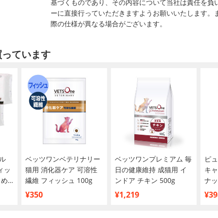
基づくものであり、その内容について当社は責任を負
ーに直接行っていただきますようお願いいたします。
際の仕様が異なる場合がございます。
買っています
ル
ベッツワンベテリナリー
ベッツワンプレミアム 毎
ピュ
ィッ
猫用 消化器ケア 可溶性
日の健康維持 成猫用 イ
キャ
とめ
繊維 フィッシュ 100g
ンドア チキン 500g
ナッ
¥350
¥1,219
¥39