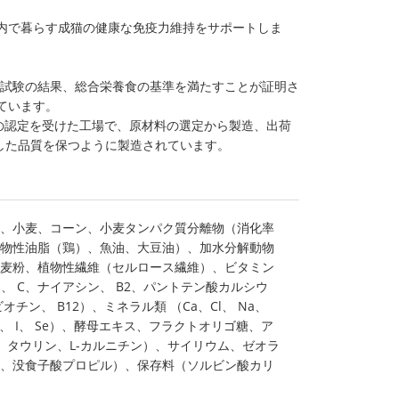
室内で暮らす成猫の健康な免疫力維持をサポートしま
析試験の結果、総合栄養食の基準を満たすことが証明さ
ています。
001の認定を受けた工場で、原材料の選定から製造、出荷
した品質を保つように製造されています。
、小麦、コーン、小麦タンパク質分離物（消化率
動物性油脂（鶏）、魚油、大豆油）、加水分解動物
麦粉、植物性繊維（セルロース繊維）、ビタミン
 E、 C、ナイアシン、 B2、パントテン酸カルシウ
ビオチン、 B12）、ミネラル類 （Ca、Cl、 Na、
 Cu、 I、 Se）、酵母エキス、フラクトオリゴ糖、ア
ン、タウリン、L-カルニチン）、サイリウム、ゼオラ
A、没食子酸プロピル）、保存料（ソルビン酸カリ