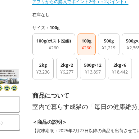
アプリからの購入でポイント2倍（＋2ポイント）
在庫なし
サイズ：
100g
100g(ポスト投函)
100g
500g
500g×
¥260
¥260
¥1,219
¥2,36
2kg
2kg×2
500g×12
2kg×6
¥3,236
¥6,277
¥13,897
¥18,442
商品について
室内で暮らす成猫の「毎日の健康維持
＜商品の説明＞
4
）
【賞味期限：2025年2月27日以降の商品を出荷させ