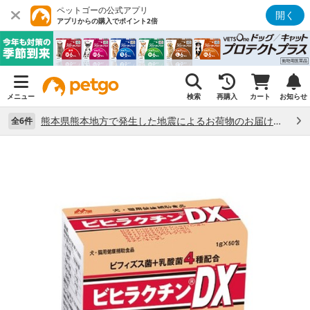
ペットゴーの公式アプリ
開く
アプリからの購入でポイント2倍
メニュー
検索
再購入
カート
お知らせ
熊本県熊本地方で発生した地震によるお荷物のお届け状況について （7/28）
全6件