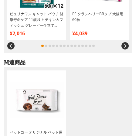
ピュリナワン キャット パウチ 健
PE クランベリーBBタブ 犬猫用
康寿命ケア 11歳以上 チキン＆フ
60粒
ィッシュ グレービー仕立て
50g×12袋【まとめ買い】
¥2,016
¥4,039
関連商品
ペットゴー オリジナル ペット用