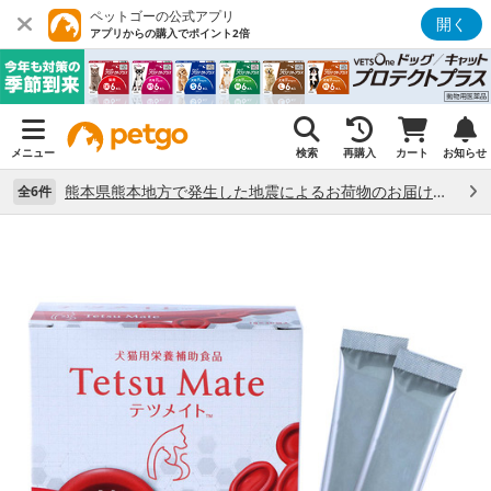
ペットゴーの公式アプリ
開く
アプリからの購入でポイント2倍
メニュー
検索
再購入
カート
お知らせ
熊本県熊本地方で発生した地震によるお荷物のお届け状況について （7/28）
全6件