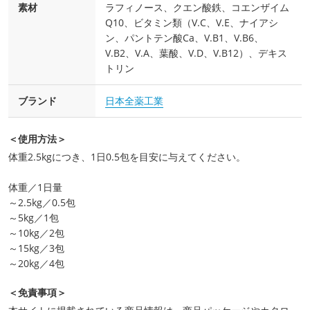
素材
ラフィノース、クエン酸鉄、コエンザイム
Q10、ビタミン類（V.C、V.E、ナイアシ
ン、パントテン酸Ca、V.B1、V.B6、
V.B2、V.A、葉酸、V.D、V.B12）、デキス
トリン
ブランド
日本全薬工業
＜使用方法＞
体重2.5kgにつき、1日0.5包を目安に与えてください。
体重／1日量
～2.5kg／0.5包
～5kg／1包
～10kg／2包
～15kg／3包
～20kg／4包
＜免責事項＞