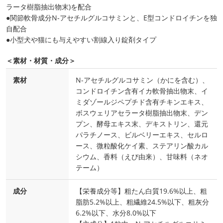
ラータ樹脂抽出物末)を配合
●関節軟骨成分N-アセチルグルコサミンと、E型コンドロイチンを独
自配合
●小型犬や猫にも与えやすい割線入り錠剤タイプ
＜素材・材質・成分＞
素材
N-アセチルグルコサミン（かにを含む）、
コンドロイチン含有イカ軟骨抽出物末、イ
ミダゾールジペプチド含有チキンエキス、
ボスウェリアセラータ樹脂抽出物末、デン
プン、酵母エキス末、デキストリン、還元
パラチノース、ビルベリーエキス、セルロ
ース、微粒酸化ケイ素、ステアリン酸カル
シウム、香料（えび由来）、甘味料（ネオ
テーム）
成分
【栄養成分等】粗たん白質19.6%以上、粗
脂肪5.2%以上、粗繊維24.5%以下、粗灰分
6.2%以下、水分8.0%以下