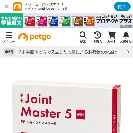
ペットゴーの公式アプリ
開く
アプリからの購入でポイント2倍
メニュー
検索
再購入
カート
お知らせ
熊本県熊本地方で発生した地震によるお荷物のお届け状況について （7/28）
全6件