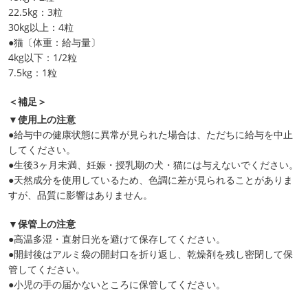
22.5kg：3粒
30kg以上：4粒
●猫〔体重：給与量〕
4kg以下：1/2粒
7.5kg：1粒
＜補足＞
▼使用上の注意
●給与中の健康状態に異常が見られた場合は、ただちに給与を中止
してください。
●生後3ヶ月未満、妊娠・授乳期の犬・猫には与えないでください。
●天然成分を使用しているため、色調に差が見られることがありま
すが、品質に影響はありません。
▼保管上の注意
●高温多湿・直射日光を避けて保存してください。
●開封後はアルミ袋の開封口を折り返し、乾燥剤を残し密閉して保
管してください。
●小児の手の届かないところに保管してください。