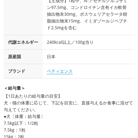
【主成分】1粒中、N-アセチルグルコサミ
ン97.5mg、コンドロイチン含有イカ軟骨
抽出物末30mg、ボスウェリアセラータ樹
脂抽出物末15mg、イミダゾールジペプチ
ド2.5mgを含む
代謝エネルギー
240kcal以上／100g当り
原産国
日本
ブランド
ペティエンス
＜給与量＞
【1日あたりの給与量の目安】
犬・猫の体重に応じて、下記を目安に、直接与えるか食事に混ぜて
与えてください。
●犬〔体重：給与量〕
7.5kg以下：1/2粒
7.5kg：1粒
15kg：2粒