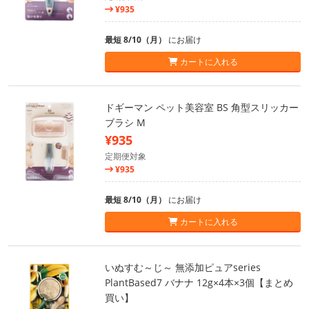
¥935
最短 8/10（月）
にお届け
カートに入れる
ドギーマン ペット美容室 BS 角型スリッカー
ブラシ M
¥935
定期便対象
¥935
最短 8/10（月）
にお届け
カートに入れる
いぬすむ～じ～ 無添加ピュアseries
PlantBased7 バナナ 12g×4本×3個【まとめ
買い】