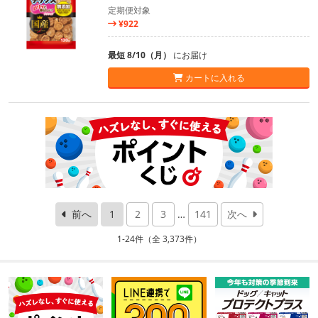
定期便対象
¥922
最短 8/10（月）
にお届け
カートに入れる
前へ
1
2
3
…
141
次へ
1-24件（全 3,373件）