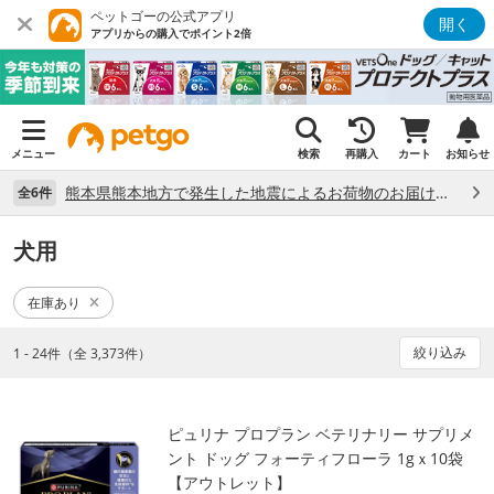
ペットゴーの公式アプリ
開く
アプリからの購入でポイント2倍
メニュー
検索
再購入
カート
お知らせ
熊本県熊本地方で発生した地震によるお荷物のお届け状況について （7/28）
全6件
犬用
在庫あり
絞り込み
1 - 24件（全 3,373件）
ピュリナ プロプラン ベテリナリー サプリメ
ント ドッグ フォーティフローラ 1gｘ10袋
【アウトレット】