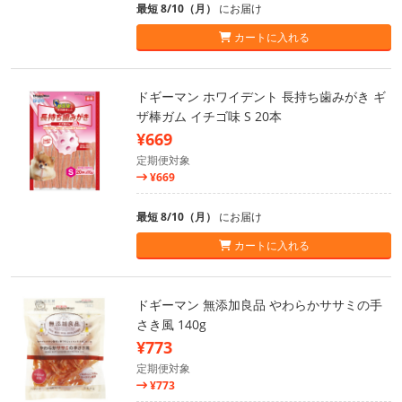
最短 8/10（月）
にお届け
カートに入れる
ドギーマン ホワイデント 長持ち歯みがき ギ
ザ棒ガム イチゴ味 S 20本
¥669
定期便対象
¥669
最短 8/10（月）
にお届け
カートに入れる
ドギーマン 無添加良品 やわらかササミの手
さき風 140g
¥773
定期便対象
¥773