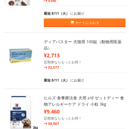
¥390
最短 8/11（火）
にお届け
カートに入れる
ディアバスター 犬猫用 100錠（動物用医薬
品）
¥2,713
定期便ならもっとお得！
¥2,577
最短 8/11（火）
にお届け
ヒルズ 食事療法食 犬用 z/d ゼットディー 食
物アレルギーケア ドライ 小粒 3kg
¥9,460
定期便ならもっとお得！
¥8,987