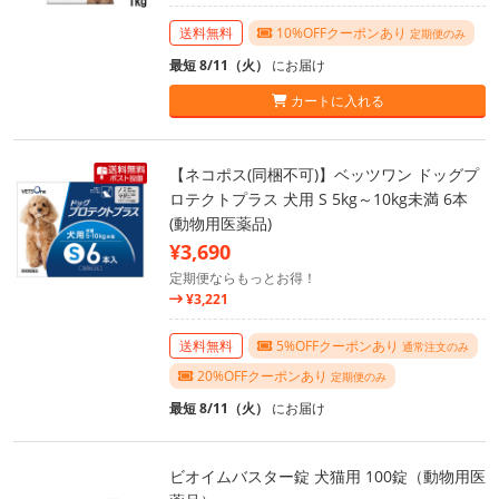
送料無料
10%OFFクーポンあり
定期便のみ
最短 8/11（火）
にお届け
カートに入れる
【ネコポス(同梱不可)】ベッツワン ドッグプ
ロテクトプラス 犬用 S 5kg～10kg未満 6本
(動物用医薬品)
¥3,690
定期便ならもっとお得！
¥3,221
送料無料
5%OFFクーポンあり
通常注文のみ
20%OFFクーポンあり
定期便のみ
最短 8/11（火）
にお届け
ビオイムバスター錠 犬猫用 100錠（動物用医