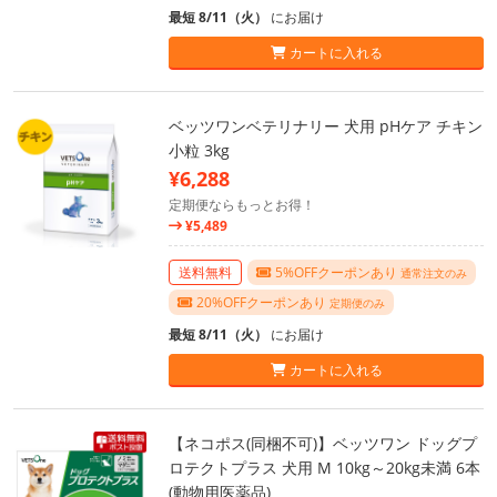
最短 8/11（火）
にお届け
カートに入れる
ベッツワンベテリナリー 犬用 pHケア チキン
小粒 3kg
¥6,288
定期便ならもっとお得！
¥5,489
送料無料
5%OFFクーポンあり
通常注文のみ
20%OFFクーポンあり
定期便のみ
最短 8/11（火）
にお届け
カートに入れる
【ネコポス(同梱不可)】ベッツワン ドッグプ
ロテクトプラス 犬用 M 10kg～20kg未満 6本
(動物用医薬品)