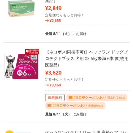
薬品）
¥2,849
定期便ならもっとお得！
¥2,655
最短 8/11（火）
にお届け
【ネコポス(同梱不可)】ベッツワン ドッグプ
ロテクトプラス 犬用 XS 5kg未満 6本 (動物用
医薬品)
¥3,620
定期便ならもっとお得！
¥3,160
送料無料
5%OFFクーポンあり
通常注文のみ
20%OFFクーポンあり
定期便のみ
最短 8/11（火）
にお届け
ベッツワンベテリナリー 犬用 高齢ケア（シ