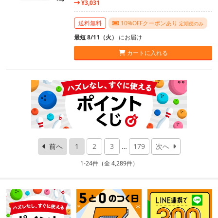
¥3,031
送料無料
10%OFFクーポンあり
定期便のみ
最短 8/11（火）
にお届け
カートに入れる
前へ
1
2
3
…
179
次へ
1-24件（全 4,289件）