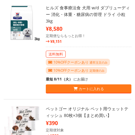
ヒルズ 食事療法食 犬用 w/d ダブリューディ
ー 消化・体重・糖尿病の管理 ドライ 小粒
3kg
¥8,580
定期便ならもっとお得！
¥8,151
送料無料
10%OFFクーポンあり
通常注文のみ
10%OFFクーポンあり
定期便のみ
最短 8/11（火）
にお届け
カートに入れる
ペットゴー オリジナル ペット用ウェットテ
ィッシュ 80枚×3個【まとめ買い】
¥390
定期便対象