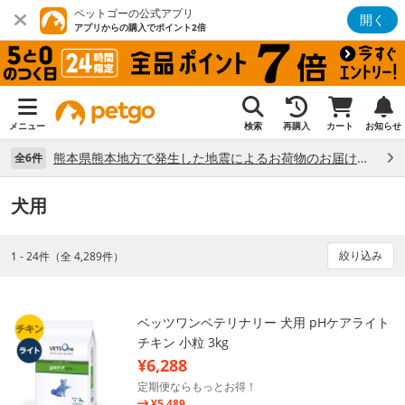
ペットゴーの公式アプリ
開く
アプリからの購入でポイント2倍
メニュー
検索
再購入
カート
お知らせ
熊本県熊本地方で発生した地震によるお荷物のお届け状況について （7/28）
全6件
犬用
絞り込み
1 - 24件（全 4,289件）
ベッツワンベテリナリー 犬用 pHケアライト
チキン 小粒 3kg
¥6,288
定期便ならもっとお得！
¥5,489