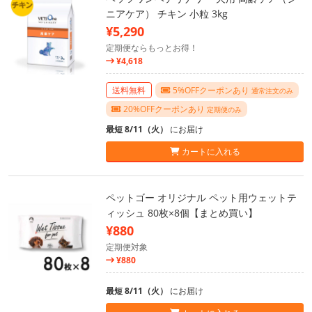
ニアケア） チキン 小粒 3kg
¥5,290
定期便ならもっとお得！
¥4,618
送料無料
5%OFFクーポンあり
通常注文のみ
20%OFFクーポンあり
定期便のみ
最短 8/11（火）
にお届け
カートに入れる
ペットゴー オリジナル ペット用ウェットテ
ィッシュ 80枚×8個【まとめ買い】
¥880
定期便対象
¥880
最短 8/11（火）
にお届け