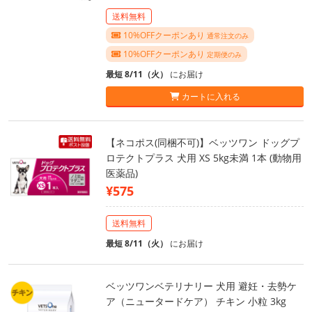
送料無料
10%OFFクーポンあり
通常注文のみ
10%OFFクーポンあり
定期便のみ
最短 8/11（火）
にお届け
カートに入れる
【ネコポス(同梱不可)】ベッツワン ドッグプ
ロテクトプラス 犬用 XS 5kg未満 1本 (動物用
医薬品)
¥575
送料無料
最短 8/11（火）
にお届け
ベッツワンベテリナリー 犬用 避妊・去勢ケ
ア（ニュータードケア） チキン 小粒 3kg