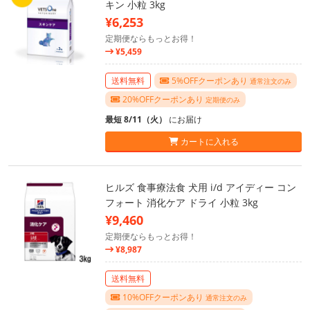
キン 小粒 3kg
¥6,253
定期便ならもっとお得！
¥5,459
送料無料
5%OFFクーポンあり
通常注文のみ
20%OFFクーポンあり
定期便のみ
最短 8/11（火）
にお届け
カートに入れる
ヒルズ 食事療法食 犬用 i/d アイディー コン
フォート 消化ケア ドライ 小粒 3kg
¥9,460
定期便ならもっとお得！
¥8,987
送料無料
10%OFFクーポンあり
通常注文のみ