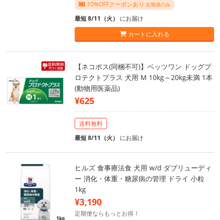
10%OFFクーポンあり
定期便のみ
最短 8/11（火）
にお届け
カートに入れる
【ネコポス(同梱不可)】ベッツワン ドッグプ
ロテクトプラス 犬用 M 10kg～20kg未満 1本
(動物用医薬品)
¥625
送料無料
最短 8/11（火）
にお届け
ヒルズ 食事療法食 犬用 w/d ダブリューディ
ー 消化・体重・糖尿病の管理 ドライ 小粒
1kg
¥3,190
定期便ならもっとお得！