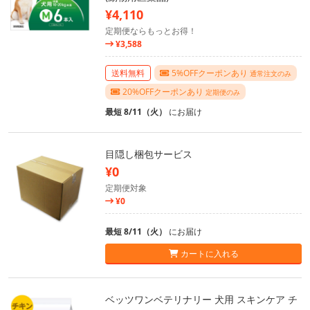
¥4,110
定期便ならもっとお得！
¥3,588
送料無料
5%OFFクーポンあり
通常注文のみ
20%OFFクーポンあり
定期便のみ
最短 8/11（火）
にお届け
目隠し梱包サービス
¥0
定期便対象
¥0
最短 8/11（火）
にお届け
カートに入れる
ベッツワンベテリナリー 犬用 スキンケア チ