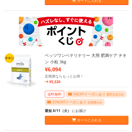
カートに入れる
ベッツワンベテリナリー 犬用 肥満ケア チキ
ン 小粒 3kg
¥6,094
定期便ならもっとお得！
¥5,320
送料無料
5%OFFクーポンあり
通常注文のみ
20%OFFクーポンあり
定期便のみ
最短 8/11（火）
にお届け
カートに入れる