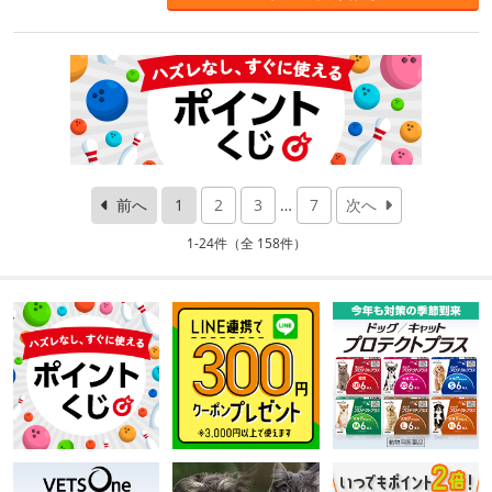
前へ
1
2
3
…
7
次へ
1-24件（全 158件）