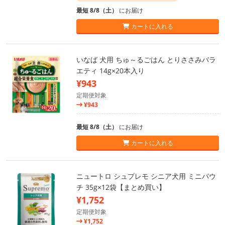
最短 8/8（土）
にお届け
カートに入れる
いなば 犬用 ちゅ～るごはん とりささみバラ
エティ 14g×20本入り
¥943
定期便対象
¥943
最短 8/8（土）
にお届け
カートに入れる
ニュートロ シュプレモ シニア犬用 ミニパウ
チ 35g×12袋【まとめ買い】
¥1,752
定期便対象
¥1,752