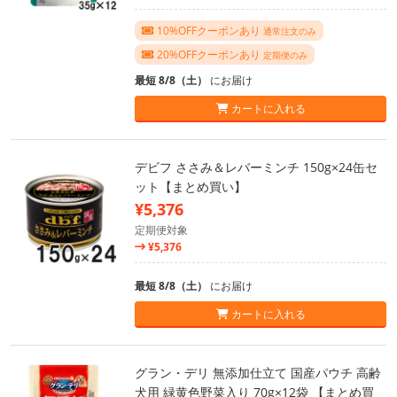
10%OFFクーポンあり
通常注文のみ
20%OFFクーポンあり
定期便のみ
最短 8/8（土）
にお届け
カートに入れる
デビフ ささみ＆レバーミンチ 150g×24缶セ
ット【まとめ買い】
¥5,376
定期便対象
¥5,376
最短 8/8（土）
にお届け
カートに入れる
グラン・デリ 無添加仕立て 国産パウチ 高齢
犬用 緑黄色野菜入り 70g×12袋 【まとめ買