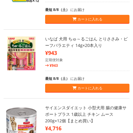
最短 8/8（土）
にお届け
カートに入れる
いなば 犬用 ちゅ～るごはん とりささみ・ビ
ーフバラエティ 14g×20本入り
¥943
定期便対象
¥943
最短 8/8（土）
にお届け
カートに入れる
サイエンスダイエット 小型犬用 腸の健康サ
ポートプラス 1歳以上 チキン ムース
200g×12個【まとめ買い】
¥4,716