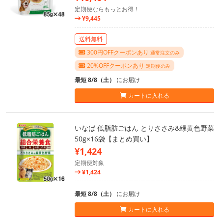
定期便ならもっとお得！
¥9,445
送料無料
300円OFFクーポンあり
通常注文のみ
20%OFFクーポンあり
定期便のみ
最短 8/8（土）
にお届け
カートに入れる
いなば 低脂肪ごはん とりささみ&緑黄色野菜
50g×16袋【まとめ買い】
¥1,424
定期便対象
¥1,424
最短 8/8（土）
にお届け
カートに入れる