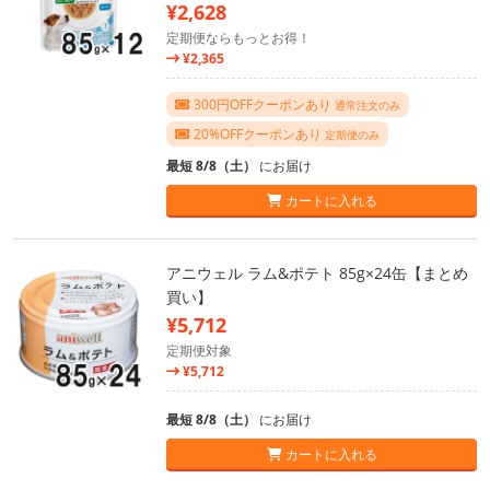
¥2,628
定期便ならもっとお得！
¥2,365
300円OFFクーポンあり
通常注文のみ
20%OFFクーポンあり
定期便のみ
最短 8/8（土）
にお届け
カートに入れる
アニウェル ラム&ポテト 85g×24缶【まとめ
買い】
¥5,712
定期便対象
¥5,712
最短 8/8（土）
にお届け
カートに入れる