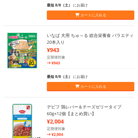
最短 8/8（土）
にお届け
カートに入れる
いなば 犬用 ちゅ～る 総合栄養食 バラエティ
20本入り
¥943
定期便対象
¥943
最短 8/8（土）
にお届け
カートに入れる
デビフ 鶏レバー＆チーズゼリータイプ
60g×12個【まとめ買い】
¥2,004
定期便対象
¥2,004