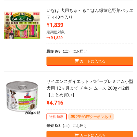
いなば 犬用ちゅ～るごはん緑黄色野菜バラエ
ティ40本入り
¥1,839
定期便対象
¥1,839
最短 8/8（土）
にお届け
カートに入れる
サイエンスダイエット パピープレミアム小型
犬用 12ヶ月まで チキン ムース 200g×12個
【まとめ買い】
¥4,716
送料無料
25%OFFクーポンあり
最短 8/8（土）
にお届け
カートに入れる