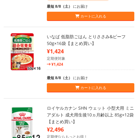
最短 8/8（土）
にお届け
カートに入れる
いなば 低脂肪ごはん とりささみ&ビーフ
50g×16袋【まとめ買い】
¥1,424
定期便対象
¥1,424
最短 8/8（土）
にお届け
カートに入れる
ロイヤルカナン SHN ウェット 小型犬用 ミニ
アダルト 成犬用生後10ヵ月齢以上 85g×12袋
【まとめ買い】
¥2,496
定期便ならもっとお得！