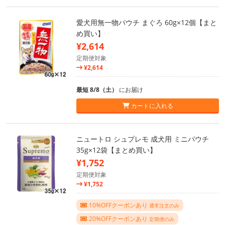
愛犬用無一物パウチ まぐろ 60g×12個【まと
め買い】
¥2,614
定期便対象
¥2,614
最短 8/8（土）
にお届け
カートに入れる
ニュートロ シュプレモ 成犬用 ミニパウチ
35g×12袋【まとめ買い】
¥1,752
定期便対象
¥1,752
10%OFFクーポンあり
通常注文のみ
20%OFFクーポンあり
定期便のみ