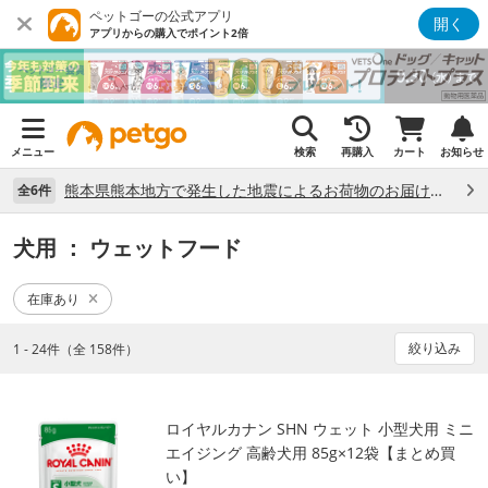
ペットゴーの公式アプリ
開く
アプリからの購入でポイント2倍
メニュー
検索
再購入
カート
お知らせ
熊本県熊本地方で発生した地震によるお荷物のお届け状況について （7/28）
全6件
犬用
： ウェットフード
在庫あり
絞り込み
1 - 24件（全 158件）
ロイヤルカナン SHN ウェット 小型犬用 ミニ
エイジング 高齢犬用 85g×12袋【まとめ買
い】