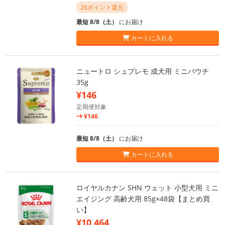
26ポイント還元
最短 8/8（土）
にお届け
カートに入れる
ニュートロ シュプレモ 成犬用 ミニパウチ
35g
¥146
定期便対象
¥146
最短 8/8（土）
にお届け
カートに入れる
ロイヤルカナン SHN ウェット 小型犬用 ミニ
エイジング 高齢犬用 85g×48袋【まとめ買
い】
¥10,464