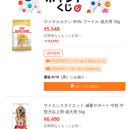
ロイヤルカナン BHN プードル 成犬用 3kg
¥5,548
定期便ならもっとお得！
¥4,992
送料無料
300円OFFクーポンあり
通常注文のみ
20%OFFクーポンあり
定期便のみ
最短 8/10（月）
にお届け
カートに入れる
サイエンスダイエット 減量サポート 中粒 中
型犬以上用 成犬用 5kg
¥6,490
定期便ならもっとお得！