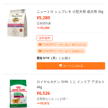
ニュートロ シュプレモ 小型犬用 成犬用 3kg
¥5,280
定期便対象
¥5,280
送料無料
10%OFFクーポンあり
通常注文のみ
20%OFFクーポンあり
定期便のみ
最短 8/10（月）
にお届け
カートに入れる
ロイヤルカナン SHN ミニ インドア アダルト
4kg
¥6,526
定期便ならもっとお得！
¥5,872