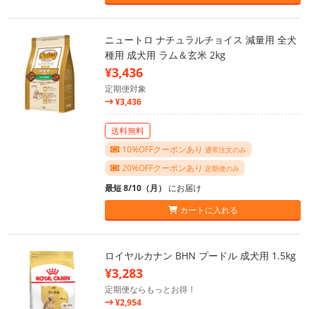
ニュートロ ナチュラルチョイス 減量用 全犬
種用 成犬用 ラム＆玄米 2kg
¥3,436
定期便対象
¥3,436
送料無料
10%OFFクーポンあり
通常注文のみ
20%OFFクーポンあり
定期便のみ
最短 8/10（月）
にお届け
カートに入れる
ロイヤルカナン BHN プードル 成犬用 1.5kg
¥3,283
定期便ならもっとお得！
¥2,954