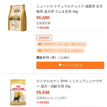
ニュートロ ナチュラルチョイス 減量用 全犬
種用 成犬用 ラム＆玄米 4kg
¥6,680
定期便対象
¥6,680
送料無料
10%OFFクーポンあり
通常注文のみ
20%OFFクーポンあり
定期便のみ
最短 8/10（月）
にお届け
カートに入れる
ロイヤルカナン BHN ミニチュアシュナウザ
ー 成犬・高齢犬用 3kg
¥5,548
定期便ならもっとお得！
¥4,992