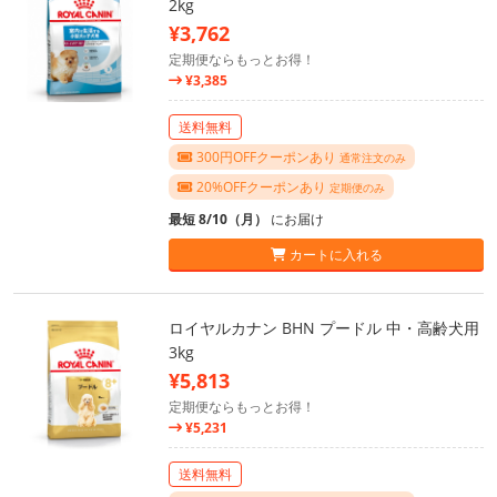
2kg
¥3,762
定期便ならもっとお得！
¥3,385
送料無料
300円OFFクーポンあり
通常注文のみ
20%OFFクーポンあり
定期便のみ
最短 8/10（月）
にお届け
カートに入れる
ロイヤルカナン BHN プードル 中・高齢犬用
3kg
¥5,813
定期便ならもっとお得！
¥5,231
送料無料