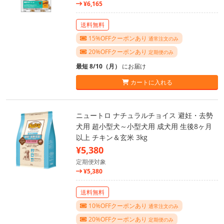
¥6,165
送料無料
15%OFFクーポンあり
通常注文のみ
20%OFFクーポンあり
定期便のみ
最短 8/10（月）
にお届け
カートに入れる
ニュートロ ナチュラルチョイス 避妊・去勢
犬用 超小型犬～小型犬用 成犬用 生後8ヶ月
以上 チキン＆玄米 3kg
¥5,380
定期便対象
¥5,380
送料無料
10%OFFクーポンあり
通常注文のみ
20%OFFクーポンあり
定期便のみ