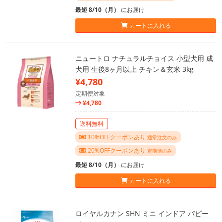
最短 8/10（月）
にお届け
カートに入れる
ニュートロ ナチュラルチョイス 小型犬用 成
犬用 生後8ヶ月以上 チキン＆玄米 3kg
¥4,780
定期便対象
¥4,780
送料無料
10%OFFクーポンあり
通常注文のみ
20%OFFクーポンあり
定期便のみ
最短 8/10（月）
にお届け
カートに入れる
ロイヤルカナン SHN ミニ インドア パピー