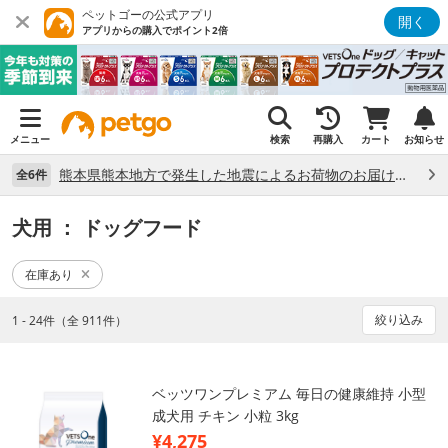
ペットゴーの公式アプリ
開く
アプリからの購入でポイント2倍
メニュー
検索
再購入
カート
お知らせ
熊本県熊本地方で発生した地震によるお荷物のお届け状況について （7/28）
全6件
犬用
： ドッグフード
在庫あり
絞り込み
1 - 24件（全 911件）
ベッツワンプレミアム 毎日の健康維持 小型
成犬用 チキン 小粒 3kg
¥4,275