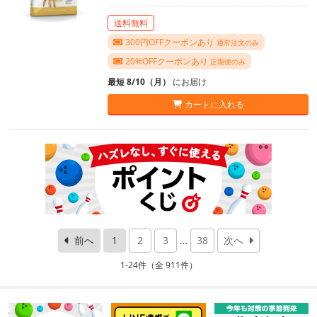
送料無料
300円OFFクーポンあり
通常注文のみ
20%OFFクーポンあり
定期便のみ
最短 8/10（月）
にお届け
カートに入れる
前へ
1
2
3
…
38
次へ
1-24件（全 911件）