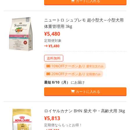
カートに入れる
ニュートロ シュプレモ 超小型犬～小型犬用
体重管理用 3kg
¥5,480
定期便対象
¥5,480
送料無料
10%OFFクーポンあり
通常注文のみ
20%OFFクーポンあり
定期便のみ
最短 8/10（月）
にお届け
カートに入れる
ロイヤルカナン BHN 柴犬 中・高齢犬用 3kg
¥5,813
定期便ならもっとお得！