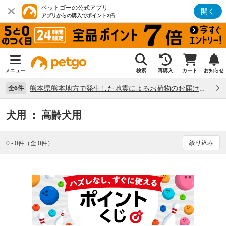
ペットゴーの公式アプリ
開く
アプリからの購入でポイント2倍
メニュー
検索
再購入
カート
お知らせ
熊本県熊本地方で発生した地震によるお荷物のお届け状況について （7/28）
全6件
犬用
： 高齢犬用
絞り込み
0 - 0件（全 0件）