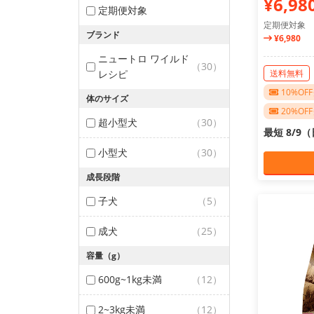
¥6,98
定期便対象
定期便対象
ブランド
¥6,980
ニュートロ ワイルド
（30）
レシピ
送料無料
10%O
体のサイズ
20%O
超小型犬
（30）
最短 8/9
小型犬
（30）
成長段階
子犬
（5）
成犬
（25）
容量（g）
600g~1kg未満
（12）
2~3kg未満
（12）