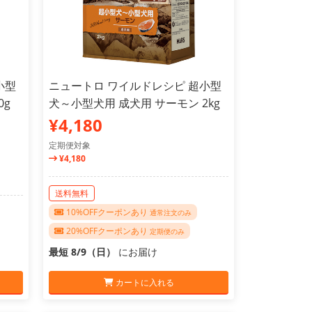
小型
ニュートロ ワイルドレシピ 超小型
0g
犬～小型犬用 成犬用 サーモン 2kg
¥4,180
定期便対象
¥4,180
送料無料
10%OFFクーポンあり
通常注文のみ
20%OFFクーポンあり
定期便のみ
最短 8/9（日）
にお届け
カートに入れる