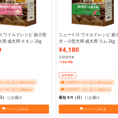
ロ ワイルドレシピ 超小型
ニュートロ ワイルドレシピ 超
用 成犬用 チキン 2kg
犬～小型犬用 成犬用 ラム 2kg
0
¥4,180
定期便対象
¥4,180
送料無料
FFクーポンあり
10%OFFクーポンあり
通常注文のみ
通常注文のみ
FFクーポンあり
20%OFFクーポンあり
定期便のみ
定期便のみ
（日）
にお届け
最短 8/9（日）
にお届け
カートに入れる
カートに入れる