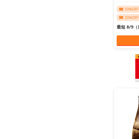
10%O
20%O
最短 8/9