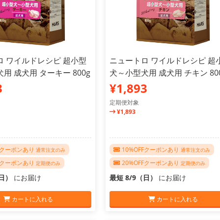
ロ ワイルドレシピ 超小型
ニュートロ ワイルドレシピ 超
用 成犬用 ターキー 800g
犬～小型犬用 成犬用 チキン 80
3
¥1,893
定期便対象
¥1,893
FFクーポンあり
10%OFFクーポンあり
通常注文のみ
通常注文のみ
FFクーポンあり
20%OFFクーポンあり
定期便のみ
定期便のみ
（日）
にお届け
最短 8/9（日）
にお届け
カートに入れる
カートに入れる