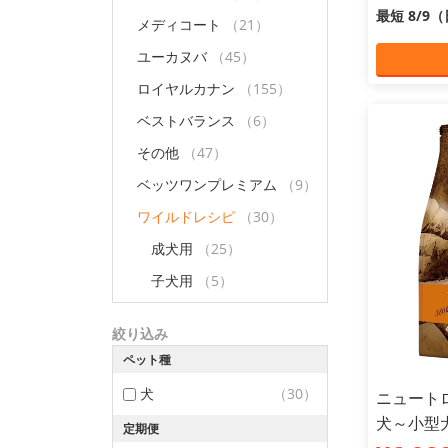
最短 8/9
メディコート
（21）
ユーカヌバ
（45）
ロイヤルカナン
（155）
ベストバランス
（6）
その他
（47）
ベッツワンプレミアム
（9）
ワイルドレシピ
（30）
成犬用
（25）
子犬用
（5）
絞り込み
ペット種
犬
（30）
ニュート
犬～小型犬
定期便