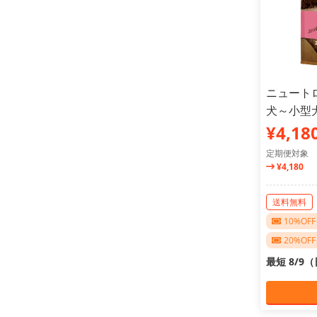
ニュート
犬～小型犬
¥4,18
定期便対象
¥4,180
送料無料
10%O
20%O
最短 8/9