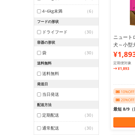
4~6kg未満
（6）
フードの形状
ドライフード
（30）
ニュート
容器の形状
犬～小型犬
¥1,89
袋
（30）
定期便対象
送料無料
¥1,893
送料無料
発送日
10%O
当日発送
20%O
配送方法
最短 8/9
定期配送
（30）
通常配送
（30）