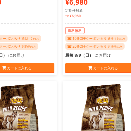
0
¥6,980
定期便対象
¥6,980
送料無料
FFクーポンあり
10%OFFクーポンあり
通常注文のみ
通常注文のみ
FFクーポンあり
20%OFFクーポンあり
定期便のみ
定期便のみ
（日）
にお届け
最短 8/9（日）
にお届け
カートに入れる
カートに入れる