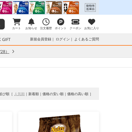
カート
お知らせ
注文履歴
ポイント
クーポン
お気に入り
 GIFT
新規会員登録
ログイン
よくあるご質問
28）
並び順
人気順
新着順
価格の安い順
価格の高い順