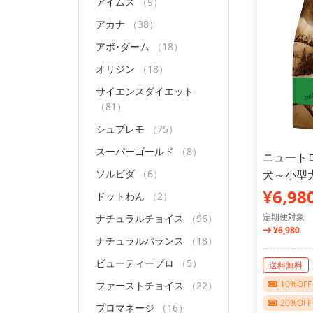
アイムス
（9）
アカナ
（38）
アボ･ダーム
（18）
オリジン
（18）
サイエンスダイエット
（81）
シュプレモ
（75）
スーパーゴールド
（8）
ニュート
ソルビダ
（6）
犬～小型犬
¥6,98
ドットわん
（2）
定期便対象
ナチュラルチョイス
（96）
¥6,980
ナチュラルバランス
（18）
ビューティープロ
（5）
送料無料
10%O
ファーストチョイス
（22）
20%O
プロマネージ
（16）