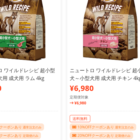
ロ ワイルドレシピ 超小型
ニュートロ ワイルドレシピ 超
用 成犬用 ラム 4kg
犬～小型犬用 成犬用 チキン 4k
0
¥6,980
定期便対象
¥6,980
送料無料
FFクーポンあり
10%OFFクーポンあり
通常注文のみ
通常注文のみ
FFクーポンあり
20%OFFクーポンあり
定期便のみ
定期便のみ