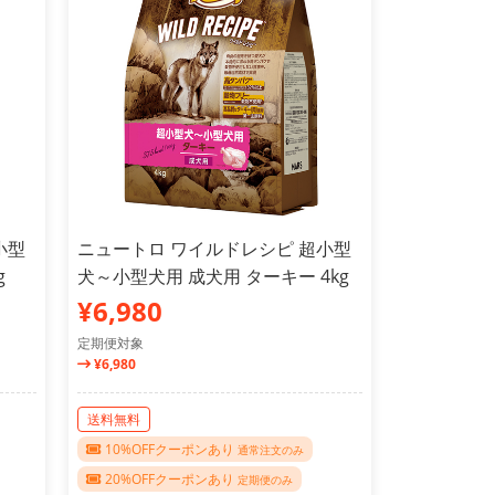
小型
ニュートロ ワイルドレシピ 超小型
g
犬～小型犬用 成犬用 ターキー 4kg
¥6,980
定期便対象
¥6,980
送料無料
10%OFFクーポンあり
通常注文のみ
20%OFFクーポンあり
定期便のみ