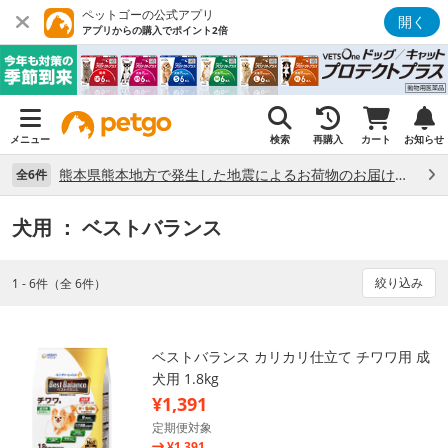
ペットゴーの公式アプリ
開く
アプリからの購入でポイント2倍
メニュー
検索
再購入
カート
お知らせ
熊本県熊本地方で発生した地震によるお荷物のお届け状況について （7/28）
全6件
犬用
： ベストバランス
絞り込み
1 - 6件（全 6件）
ベストバランス カリカリ仕立て チワワ用 成
犬用 1.8kg
¥1,391
定期便対象
¥1,391