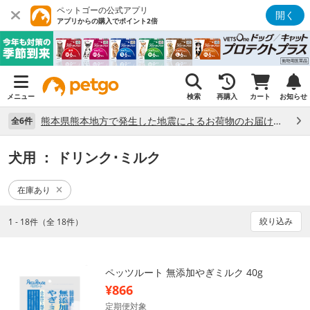
ペットゴーの公式アプリ
開く
アプリからの購入でポイント2倍
メニュー
検索
再購入
カート
お知らせ
熊本県熊本地方で発生した地震によるお荷物のお届け状況について （7/28）
全6件
犬用
： ドリンク･ミルク
在庫あり
絞り込み
1 - 18件（全 18件）
ペッツルート 無添加やぎミルク 40g
¥866
定期便対象