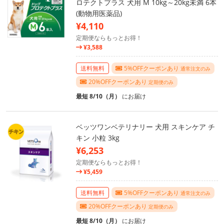
ロテクトプラス 犬用 M 10kg～20kg未満 6本
(動物用医薬品)
¥4,110
定期便ならもっとお得！
¥3,588
送料無料
5%OFFクーポンあり
通常注文のみ
20%OFFクーポンあり
定期便のみ
最短 8/10（月）
にお届け
ベッツワンベテリナリー 犬用 スキンケア チ
キン 小粒 3kg
¥6,253
定期便ならもっとお得！
¥5,459
送料無料
5%OFFクーポンあり
通常注文のみ
20%OFFクーポンあり
定期便のみ
最短 8/10（月）
にお届け