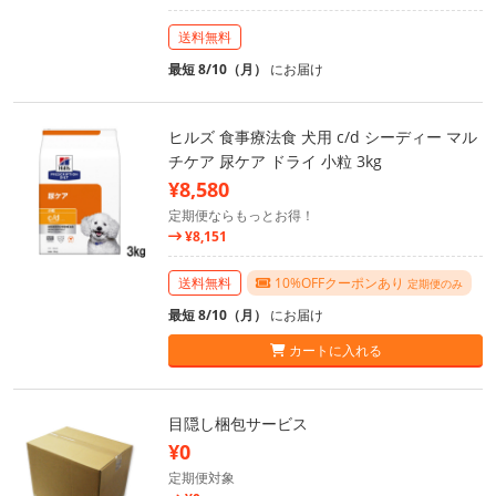
送料無料
最短 8/10（月）
にお届け
ヒルズ 食事療法食 犬用 c/d シーディー マル
チケア 尿ケア ドライ 小粒 3kg
¥8,580
定期便ならもっとお得！
¥8,151
送料無料
10%OFFクーポンあり
定期便のみ
最短 8/10（月）
にお届け
カートに入れる
目隠し梱包サービス
¥0
定期便対象