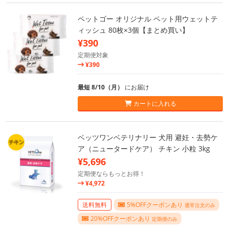
ペットゴー オリジナル ペット用ウェットテ
ィッシュ 80枚×3個【まとめ買い】
¥390
定期便対象
¥390
最短 8/10（月）
にお届け
カートに入れる
ベッツワンベテリナリー 犬用 避妊・去勢ケ
ア（ニュータードケア） チキン 小粒 3kg
¥5,696
定期便ならもっとお得！
¥4,972
送料無料
5%OFFクーポンあり
通常注文のみ
20%OFFクーポンあり
定期便のみ