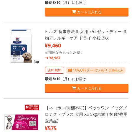
最短 8/10（月）
にお届け
カートに入れる
ヒルズ 食事療法食 犬用 z/d ゼットディー 食
物アレルギーケア ドライ 小粒 3kg
¥9,460
定期便ならもっとお得！
¥8,987
送料無料
10%OFFクーポンあり
定期便のみ
最短 8/10（月）
にお届け
カートに入れる
【ネコポス(同梱不可)】ベッツワン ドッグプ
ロテクトプラス 犬用 XS 5kg未満 1本 (動物用
医薬品)
¥575