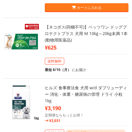
カートに入れる
【ネコポス(同梱不可)】ベッツワン ドッグプ
ロテクトプラス 犬用 M 10kg～20kg未満 1本
(動物用医薬品)
¥625
送料無料
最短 8/10（月）
にお届け
ヒルズ 食事療法食 犬用 w/d ダブリューディ
ー 消化・体重・糖尿病の管理 ドライ 小粒
1kg
¥3,190
定期便ならもっとお得！
¥3,031