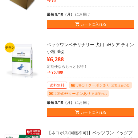
¥0
最短 8/10（月）
にお届け
カートに入れる
ベッツワンベテリナリー 犬用 pHケア チキン
小粒 3kg
¥6,288
定期便ならもっとお得！
¥5,489
送料無料
5%OFFクーポンあり
通常注文のみ
20%OFFクーポンあり
定期便のみ
最短 8/10（月）
にお届け
カートに入れる
【ネコポス(同梱不可)】ベッツワン ドッグプ