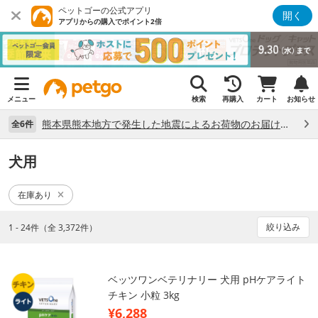
ペットゴーの公式アプリ
開く
アプリからの購入でポイント2倍
メニュー
検索
再購入
カート
お知らせ
熊本県熊本地方で発生した地震によるお荷物のお届け状況について （7/28）
全6件
犬用
在庫あり
絞り込み
1 - 24件（全 3,372件）
ベッツワンベテリナリー 犬用 pHケアライト
チキン 小粒 3kg
¥6,288