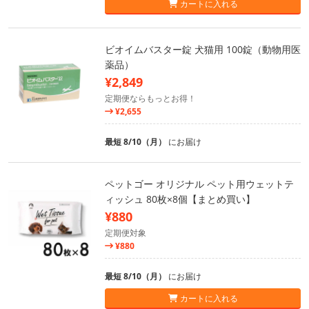
カートに入れる
ビオイムバスター錠 犬猫用 100錠（動物用医
薬品）
¥2,849
定期便ならもっとお得！
¥2,655
最短 8/10（月）
にお届け
ペットゴー オリジナル ペット用ウェットテ
ィッシュ 80枚×8個【まとめ買い】
¥880
定期便対象
¥880
最短 8/10（月）
にお届け
カートに入れる