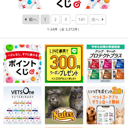
前へ
1
2
3
…
141
次へ
1-24件（全 3,372件）