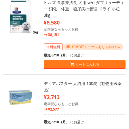
ヒルズ 食事療法食 犬用 w/d ダブリューディ
ー 消化・体重・糖尿病の管理 ドライ 小粒
3kg
¥8,580
定期便ならもっとお得！
¥8,151
送料無料
10%OFFクーポンあり
定期便のみ
最短 8/10（月）
にお届け
カートに入れる
ディアバスター 犬猫用 100錠（動物用医薬
品）
¥2,713
定期便ならもっとお得！
¥2,577
最短 8/10（月）
にお届け