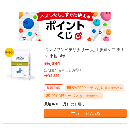
ベッツワンベテリナリー 犬用 肥満ケア チキ
ン 小粒 3kg
¥6,094
定期便ならもっとお得！
¥5,320
送料無料
5%OFFクーポンあり
通常注文のみ
20%OFFクーポンあり
定期便のみ
最短 8/10（月）
にお届け
カートに入れる