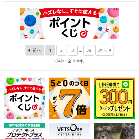
前へ
1
2
3
…
38
次へ
1-24件（全 910件）