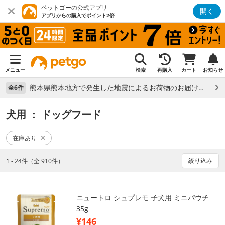
ペットゴーの公式アプリ
開く
アプリからの購入でポイント2倍
メニュー
検索
再購入
カート
お知らせ
熊本県熊本地方で発生した地震によるお荷物のお届け状況について （7/28）
全6件
犬用
： ドッグフード
在庫あり
絞り込み
1 - 24件（全 910件）
ニュートロ シュプレモ 子犬用 ミニパウチ
35g
¥146