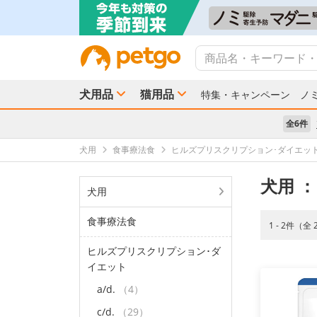
犬用品
猫用品
特集・キャンペーン
ノ
全6件
犬用
食事療法食
ヒルズプリスクリプション･ダイエッ
犬用
：
犬用
食事療法食
1 - 2件（全
ヒルズプリスクリプション･ダ
イエット
a/d.
（4）
c/d.
（29）