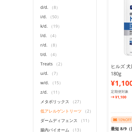
d/d.
（8）
i/d.
（50）
k/d.
（19）
l/d.
（4）
r/d.
（8）
t/d.
（4）
Treats
（2）
ヒルズ 犬
u/d.
（7）
180g
¥1,10
w/d.
（15）
定期便対象
z/d.
（11）
¥1,100
メタボリックス
（27）
低アレルゲントリーツ
（2）
10%O
ダームディフェンス
（11）
最短 8/9
腸内バイオーム
（13）