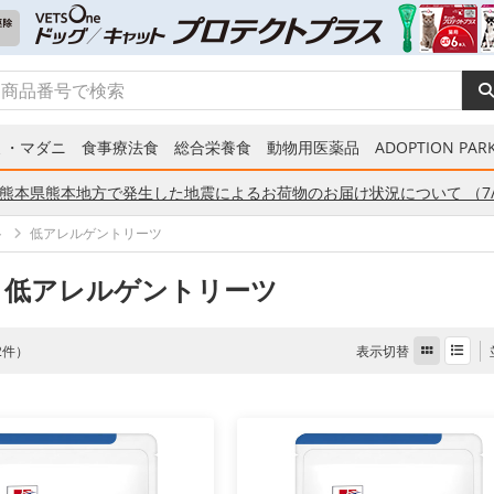
ミ・マダニ
食事療法食
総合栄養食
動物用医薬品
ADOPTION PARK
熊本県熊本地方で発生した地震によるお荷物のお届け状況について （7/
ト
低アレルゲントリーツ
 低アレルゲントリーツ
表示切替
 2件）