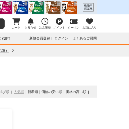
カート
お知らせ
注文履歴
ポイント
クーポン
お気に入り
 GIFT
新規会員登録
ログイン
よくあるご質問
28）
並び順
人気順
新着順
価格の安い順
価格の高い順