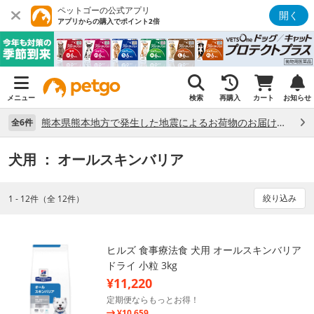
ペットゴーの公式アプリ
開く
アプリからの購入でポイント2倍
メニュー
検索
再購入
カート
お知らせ
熊本県熊本地方で発生した地震によるお荷物のお届け状況について （7/28）
全6件
犬用
： オールスキンバリア
絞り込み
1 - 12件（全 12件）
ヒルズ 食事療法食 犬用 オールスキンバリア
ドライ 小粒 3kg
¥11,220
定期便ならもっとお得！
¥10,659