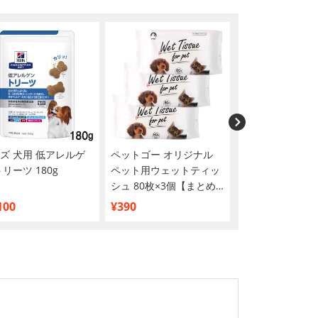
ズ 犬用 低アレルゲ
ペットゴー オリジナル
ペットゴー オリ
トリーツ 180g
ペット用ウェットティッ
ペット用ウェッ
シュ 80枚×3個【まとめ
シュ 80枚×30
買い】
買い】
100
¥390
¥3,140