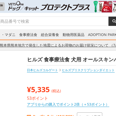
ミ・マダニ
食事療法食
総合栄養食
動物用医薬品
ADOPTION PARK
熊本県熊本地方で発生した地震によるお荷物のお届け状況について （7/
ヒルズ 食事療法食 犬用 オールスキンバリ
日本ヒルズコルゲート
ヒルズプリスクリプションダイエット
¥
5,335
(税込)
53ポイント
アプリからの購入でポイント2倍（＋53ポイント）