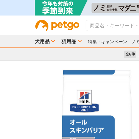
犬用品
猫用品
特集・キャンペーン
ノ
全6件