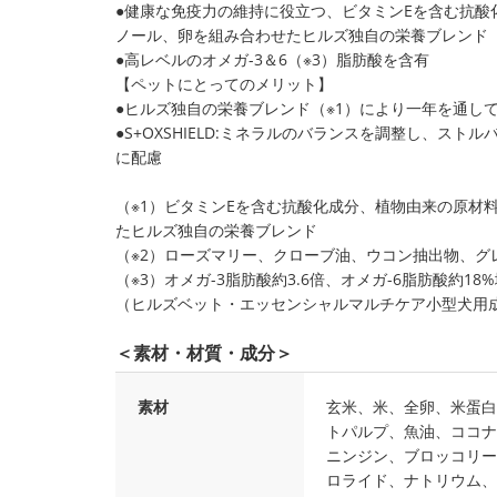
●健康な免疫力の維持に役立つ、ビタミンEを含む抗酸
ノール、卵を組み合わせたヒルズ独自の栄養ブレンド
●高レベルのオメガ-3＆6（※3）脂肪酸を含有
【ペットにとってのメリット】
●ヒルズ独自の栄養ブレンド（※1）により一年を通し
●S+OXSHIELD:ミネラルのバランスを調整し、ス
に配慮
（※1）ビタミンEを含む抗酸化成分、植物由来の原材
たヒルズ独自の栄養ブレンド
（※2）ローズマリー、クローブ油、ウコン抽出物、グ
（※3）オメガ-3脂肪酸約3.6倍、オメガ-6脂肪酸約18
（ヒルズベット・エッセンシャルマルチケア小型犬用成
＜素材・材質・成分＞
素材
玄米、米、全卵、米蛋白
トパルプ、魚油、ココナ
ニンジン、ブロッコリー
ロライド、ナトリウム、