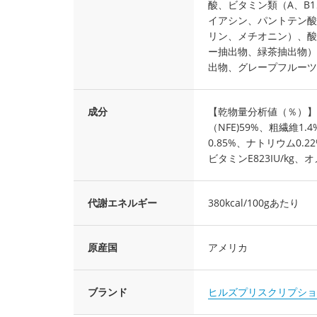
酸、ビタミン類（A、B1
イアシン、パントテン酸
リン、メチオニン）、酸
ー抽出物、緑茶抽出物）
出物、グレープフルーツ
成分
【乾物量分析値（％）】た
（NFE)59%、粗繊維1.
0.85%、ナトリウム0.2
ビタミンE823IU/kg、
代謝エネルギー
380kcal/100gあたり
原産国
アメリカ
ブランド
ヒルズプリスクリプショ