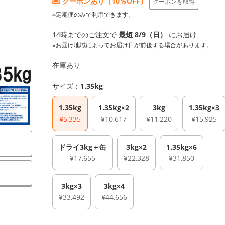
クーポンあり（10％OFF）
クーポンを取得
※定期便のみで利用できます。
14時までのご注文で
最短 8/9（日）
にお届け
※お届け地域によってお届け日が前後する場合があります。
在庫あり
サイズ：
1.35kg
1.35kg
1.35kg×2
3kg
1.35kg×3
¥5,335
¥10,617
¥11,220
¥15,925
ドライ3kg＋缶
3kg×2
1.35kg×6
¥17,655
¥22,328
¥31,850
）
3kg×3
3kg×4
¥33,492
¥44,656