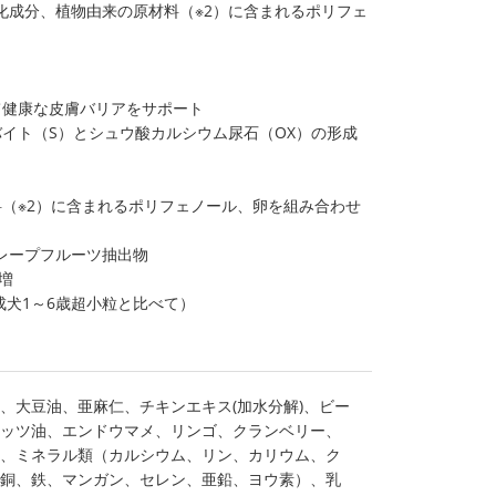
化成分、植物由来の原材料（※2）に含まれるポリフェ
て健康な皮膚バリアをサポート
トルバイト（S）とシュウ酸カルシウム尿石（OX）の形成
料（※2）に含まれるポリフェノール、卵を組み合わせ
レープフルーツ抽出物
%増
犬1～6歳超小粒と比べて）
、大豆油、亜麻仁、チキンエキス(加水分解)、ビー
ッツ油、エンドウマメ、リンゴ、クランベリー、
、ミネラル類（カルシウム、リン、カリウム、ク
銅、鉄、マンガン、セレン、亜鉛、ヨウ素）、乳