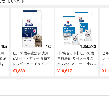
買っています
犬用
ヒルズ 食事療法食 犬用
【2袋セット】ヒルズ 食
ヒル
＆消
z/d ゼットディー 食物ア
事療法食 犬用 オールス
ン 
kg
レルギーケア ドライ 小
キンバリア ドライ 小粒
粒 1kg
1.35kg
¥3,880
¥10,617
¥1,