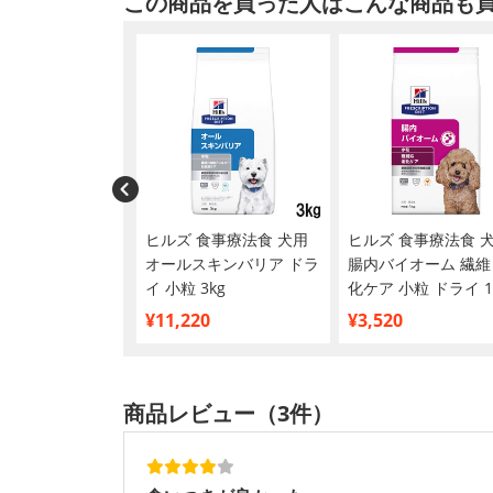
この商品を買った人はこんな商品も
ット】ヒルズ 食
ヒルズ 食事療法食 犬用
ヒルズ 食事療法食 
 犬用 腸内バイ
オールスキンバリア ドラ
腸内バイオーム 繊維
 繊維＆消化ケア
イ 小粒 3kg
化ケア 小粒 ドライ 1
イ 1kg
¥11,220
¥3,520
商品レビュー（3件）