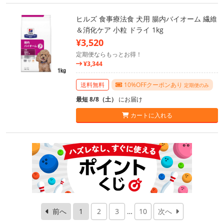
ヒルズ 食事療法食 犬用 腸内バイオーム 繊維
＆消化ケア 小粒 ドライ 1kg
¥3,520
定期便ならもっとお得！
¥3,344
送料無料
10%OFFクーポンあり
定期便のみ
最短 8/8（土）
にお届け
カートに入れる
前へ
1
2
3
…
10
次へ