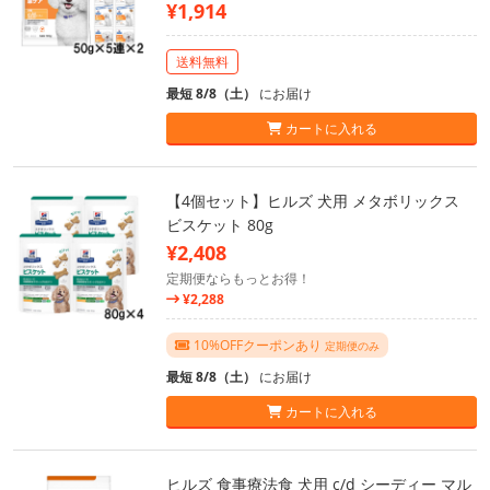
¥1,914
送料無料
最短 8/8（土）
にお届け
カートに入れる
【4個セット】ヒルズ 犬用 メタボリックス
ビスケット 80g
¥2,408
定期便ならもっとお得！
¥2,288
10%OFFクーポンあり
定期便のみ
最短 8/8（土）
にお届け
カートに入れる
ヒルズ 食事療法食 犬用 c/d シーディー マル