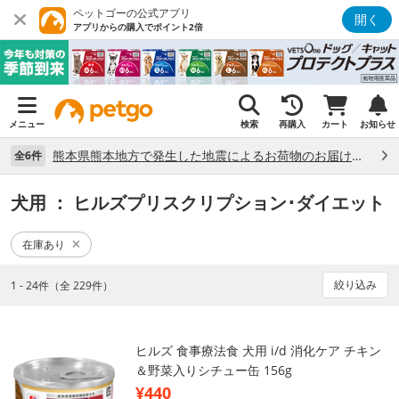
ペットゴーの公式アプリ
開く
アプリからの購入でポイント2倍
メニュー
検索
再購入
カート
お知らせ
熊本県熊本地方で発生した地震によるお荷物のお届け状況について （7/28）
全6件
犬用
： ヒルズプリスクリプション･ダイエット
在庫あり
絞り込み
1 - 24件（全 229件）
ヒルズ 食事療法食 犬用 i/d 消化ケア チキン
＆野菜入りシチュー缶 156g
¥440