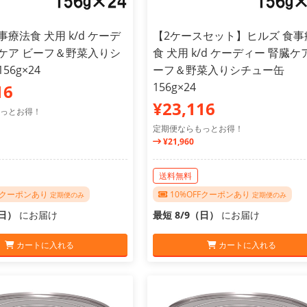
事療法食 犬用 k/d ケーデ
【2ケースセット】ヒルズ 食事
臓ケア ビーフ＆野菜入りシ
食 犬用 k/d ケーディー 腎臓ケ
56g×24
ーフ＆野菜入りシチュー缶
156g×24
16
¥23,116
っとお得！
定期便ならもっとお得！
¥21,960
送料無料
FFクーポンあり
10%OFFクーポンあり
定期便のみ
定期便のみ
（日）
にお届け
最短 8/9（日）
にお届け
カートに入れる
カートに入れる