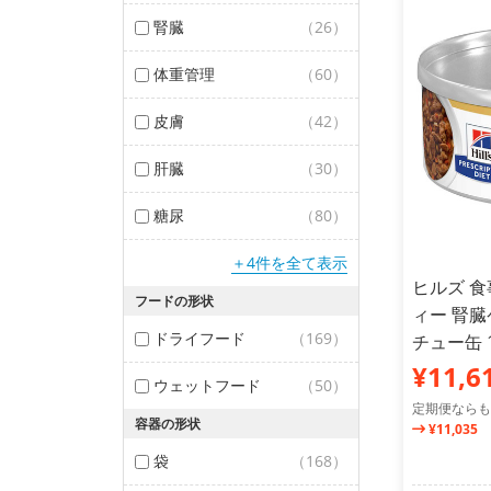
腎臓
（26）
体重管理
（60）
皮膚
（42）
肝臓
（30）
糖尿
（80）
＋4件を全て表示
ヒルズ 食
フードの形状
ィー 腎
ドライフード
（169）
チュー缶 1
¥11,6
ウェットフード
（50）
定期便ならも
容器の形状
¥11,035
袋
（168）