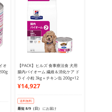
イオ
【PACK】ヒルズ 食事療法食 犬用
00g
腸内バイオーム 繊維＆消化ケア ド
ライ 小粒 3kg＋チキン缶 200g×12
¥14,927
送料無料
最短 8/9（日）
にお届け