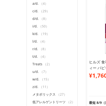
a/d.
（4）
c/d.
（29）
d/d.
（8）
i/d.
（50）
k/d.
（19）
l/d.
（4）
r/d.
（8）
t/d.
（4）
ヒルズ 食
Treats
（2）
ィー パピ
u/d.
（7）
¥1,76
w/d.
（15）
z/d.
（11）
メタボリックス
（27）
低アレルゲントリーツ
（2）
最短 8/9