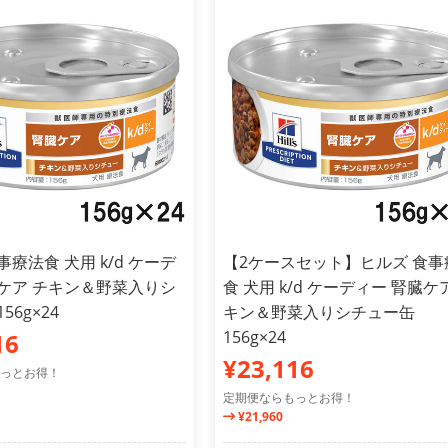
事療法食 犬用 k/d ケーデ
【2ケースセット】ヒルズ 食事
臓ケア チキン＆野菜入りシ
食 犬用 k/d ケーディー 腎臓ケ
56g×24
キン＆野菜入りシチュー缶
156g×24
16
¥23,116
っとお得！
定期便ならもっとお得！
¥21,960