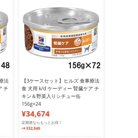
療法
【3ケースセット】ヒルズ 食事療法
ア チ
食 犬用 k/d ケーディー 腎臓ケア チ
キン＆野菜入りシチュー缶
156g×24
¥34,674
定期便ならもっとお得！
¥32,940