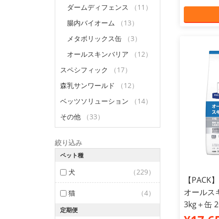
ダームディフェンス
（11）
腸内バイオーム
（13）
メタボリックス缶
（3）
オールスキンバリア
（12）
スペシフィック
（17）
森乳サンワールド
（12）
ベッツソリューション
（14）
その他
（33）
絞り込み
ペット種
犬
（229）
【PACK
オールス
猫
（4）
3kg＋缶 2
定期便