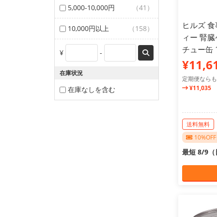
5,000-10,000円
（41）
ヒルズ 食
10,000円以上
（158）
ィー 腎
チュー缶 1
¥
-
¥11,6
在庫状況
定期便ならも
¥11,035
在庫なしを含む
送料無料
10%O
最短 8/9