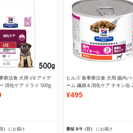
事療法食 犬用 i/d アイデ
ヒルズ 食事療法食 犬用 腸内バ
ー 消化ケア ドライ 500g
ーム 繊維＆消化ケア チキン缶 2
0
¥495
（日）
にお届け
最短 8/9（日）
にお届け