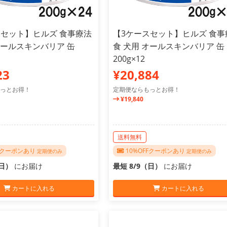
スセット】ヒルズ 食事療法
【3ケースセット】ヒルズ 食事
オールスキンバリア 缶
食 犬用 オールスキンバリア 缶
200g×12
23
¥20,884
っとお得！
定期便ならもっとお得！
¥19,840
送料無料
FFクーポンあり
10%OFFクーポンあり
定期便のみ
定期便のみ
（日）
にお届け
最短 8/9（日）
にお届け
カートに入れる
カートに入れる