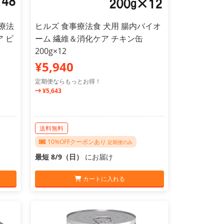
療法
ヒルズ 食事療法食 犬用 腸内バイオ
ア ビ
ーム 繊維＆消化ケア チキン缶
200g×12
¥5,940
定期便ならもっとお得！
¥5,643
送料無料
10%OFFクーポンあり
定期便のみ
最短 8/9（日）
にお届け
カートに入れる