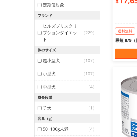
¥17,6
定期便対象
ブランド
ヒルズプリスクリ
送料無料
プションダイエッ
（229）
ト
最短 8/9
体のサイズ
超小型犬
（107）
小型犬
（107）
中型犬
（4）
成長段階
子犬
（1）
容量（g）
50~100g未満
（4）