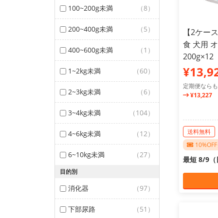
100~200g未満
（8）
200~400g未満
（5）
【2ケー
食 犬用 
400~600g未満
（1）
200g×12
¥13,9
1~2kg未満
（60）
定期便ならも
2~3kg未満
（6）
¥13,227
3~4kg未満
（104）
送料無料
4~6kg未満
（12）
10%O
6~10kg未満
（27）
最短 8/9
目的別
消化器
（97）
下部尿路
（51）