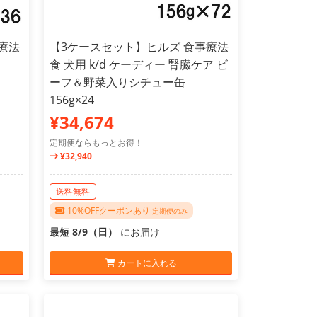
療法
【3ケースセット】ヒルズ 食事療法
食 犬用 k/d ケーディー 腎臓ケア ビ
ーフ＆野菜入りシチュー缶
156g×24
¥34,674
定期便ならもっとお得！
¥32,940
送料無料
10%OFFクーポンあり
定期便のみ
最短 8/9（日）
にお届け
カートに入れる